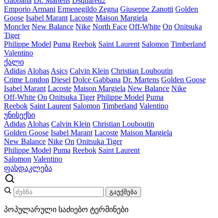
Gabbana
Dr. Martens
Dsquared2
Emporio Armani
Ermenegildo Zegna
Giuseppe Zanotti
Golden
Goose
Isabel Marant
Lacoste
Maison Margiela
Moncler
New Balance
Nike
North Face
Off-White
On
Onitsuka
Tiger
Philippe Model
Puma
Reebok
Saint Laurent
Salomon
Timberland
Valentino
ქალი
Adidas
Alohas
Asics
Calvin Klein
Christian Louboutin
Crime London
Diesel
Dolce Gabbana
Dr. Martens
Golden Goose
Isabel Marant
Lacoste
Maison Margiela
New Balance
Nike
Off-White
On
Onitsuka Tiger
Philippe Model
Puma
Reebok
Saint Laurent
Salomon
Timberland
Valentino
უნისექსი
Adidas
Alohas
Calvin Klein
Christian Louboutin
Golden Goose
Isabel Marant
Lacoste
Maison Margiela
New Balance
Nike
On
Onitsuka Tiger
Philippe Model
Puma
Reebok
Saint Laurent
Salomon
Valentino
ფასდაკლება
გაუქმება
პოპულარული საძიებო ტერმინები