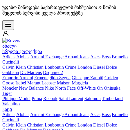
უფასო მიწოდება საქართველოს მასშტაბით & ზომის
შეცვლის სერვისი ყველა პროდუქტზე
ახალი
სრული კოლექცია
Adidas
Alohas
Armani Exchange
Armani Jeans
Asics
Boss
Brunello
Cucinelli
Calvin Klein
Christian Louboutin
Crime London
Diesel
Dolce
Gabbana
Dr. Martens
Dsquared2
Emporio Armani
Ermenegildo Zegna
Giuseppe Zanotti
Golden
Goose
Isabel Marant
Lacoste
Maison Margiela
Moncler
New Balance
Nike
North Face
Off-White
On
Onitsuka
Tiger
Philippe Model
Puma
Reebok
Saint Laurent
Salomon
Timberland
Valentino
კაცი
Adidas
Alohas
Armani Exchange
Armani Jeans
Asics
Boss
Brunello
Cucinelli
Calvin Klein
Christian Louboutin
Crime London
Diesel
Dolce