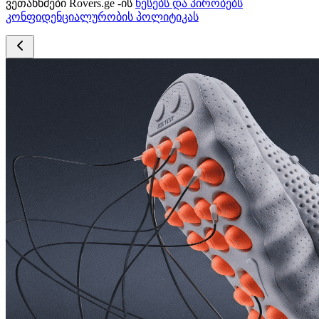
ვეთანხმები Rovers.ge -ის
წესებს და პირობებს
კონფიდენციალურობის პოლიტიკას