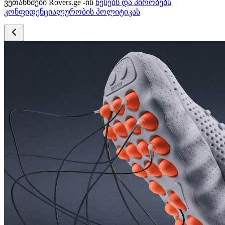
ვეთანხმები Rovers.ge -ის
წესებს და პირობებს
კონფიდენციალურობის პოლიტიკას