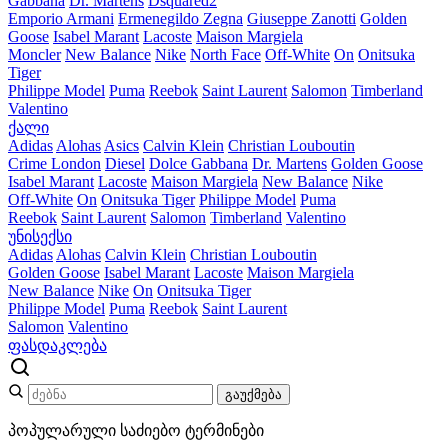
Gabbana
Dr. Martens
Dsquared2
Emporio Armani
Ermenegildo Zegna
Giuseppe Zanotti
Golden
Goose
Isabel Marant
Lacoste
Maison Margiela
Moncler
New Balance
Nike
North Face
Off-White
On
Onitsuka
Tiger
Philippe Model
Puma
Reebok
Saint Laurent
Salomon
Timberland
Valentino
ქალი
Adidas
Alohas
Asics
Calvin Klein
Christian Louboutin
Crime London
Diesel
Dolce Gabbana
Dr. Martens
Golden Goose
Isabel Marant
Lacoste
Maison Margiela
New Balance
Nike
Off-White
On
Onitsuka Tiger
Philippe Model
Puma
Reebok
Saint Laurent
Salomon
Timberland
Valentino
უნისექსი
Adidas
Alohas
Calvin Klein
Christian Louboutin
Golden Goose
Isabel Marant
Lacoste
Maison Margiela
New Balance
Nike
On
Onitsuka Tiger
Philippe Model
Puma
Reebok
Saint Laurent
Salomon
Valentino
ფასდაკლება
გაუქმება
პოპულარული საძიებო ტერმინები