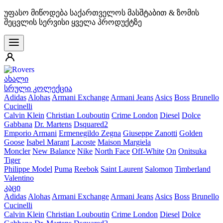
უფასო მიწოდება საქართველოს მასშტაბით & ზომის
შეცვლის სერვისი ყველა პროდუქტზე
ახალი
სრული კოლექცია
Adidas
Alohas
Armani Exchange
Armani Jeans
Asics
Boss
Brunello
Cucinelli
Calvin Klein
Christian Louboutin
Crime London
Diesel
Dolce
Gabbana
Dr. Martens
Dsquared2
Emporio Armani
Ermenegildo Zegna
Giuseppe Zanotti
Golden
Goose
Isabel Marant
Lacoste
Maison Margiela
Moncler
New Balance
Nike
North Face
Off-White
On
Onitsuka
Tiger
Philippe Model
Puma
Reebok
Saint Laurent
Salomon
Timberland
Valentino
კაცი
Adidas
Alohas
Armani Exchange
Armani Jeans
Asics
Boss
Brunello
Cucinelli
Calvin Klein
Christian Louboutin
Crime London
Diesel
Dolce