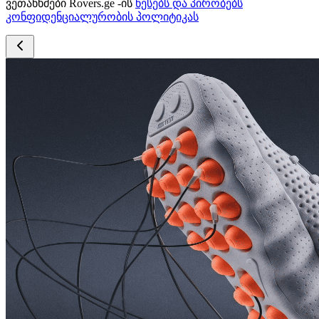
ვეთანხმები Rovers.ge -ის
წესებს და პირობებს
კონფიდენციალურობის პოლიტიკას