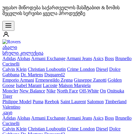
უფასო მიწოდება საქართველოს მასშტაბით & ზომის
შეცვლის სერვისი ყველა პროდუქტზე
ახალი
სრული კოლექცია
Adidas
Alohas
Armani Exchange
Armani Jeans
Asics
Boss
Brunello
Cucinelli
Calvin Klein
Christian Louboutin
Crime London
Diesel
Dolce
Gabbana
Dr. Martens
Dsquared2
Emporio Armani
Ermenegildo Zegna
Giuseppe Zanotti
Golden
Goose
Isabel Marant
Lacoste
Maison Margiela
Moncler
New Balance
Nike
North Face
Off-White
On
Onitsuka
Tiger
Philippe Model
Puma
Reebok
Saint Laurent
Salomon
Timberland
Valentino
კაცი
Adidas
Alohas
Armani Exchange
Armani Jeans
Asics
Boss
Brunello
Cucinelli
Calvin Klein
Christian Louboutin
Crime London
Diesel
Dolce