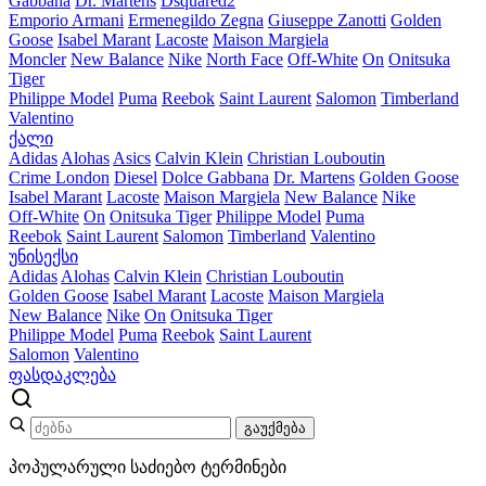
Gabbana
Dr. Martens
Dsquared2
Emporio Armani
Ermenegildo Zegna
Giuseppe Zanotti
Golden
Goose
Isabel Marant
Lacoste
Maison Margiela
Moncler
New Balance
Nike
North Face
Off-White
On
Onitsuka
Tiger
Philippe Model
Puma
Reebok
Saint Laurent
Salomon
Timberland
Valentino
ქალი
Adidas
Alohas
Asics
Calvin Klein
Christian Louboutin
Crime London
Diesel
Dolce Gabbana
Dr. Martens
Golden Goose
Isabel Marant
Lacoste
Maison Margiela
New Balance
Nike
Off-White
On
Onitsuka Tiger
Philippe Model
Puma
Reebok
Saint Laurent
Salomon
Timberland
Valentino
უნისექსი
Adidas
Alohas
Calvin Klein
Christian Louboutin
Golden Goose
Isabel Marant
Lacoste
Maison Margiela
New Balance
Nike
On
Onitsuka Tiger
Philippe Model
Puma
Reebok
Saint Laurent
Salomon
Valentino
ფასდაკლება
გაუქმება
პოპულარული საძიებო ტერმინები