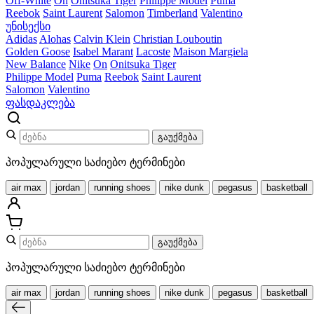
Off-White
On
Onitsuka Tiger
Philippe Model
Puma
Reebok
Saint Laurent
Salomon
Timberland
Valentino
უნისექსი
Adidas
Alohas
Calvin Klein
Christian Louboutin
Golden Goose
Isabel Marant
Lacoste
Maison Margiela
New Balance
Nike
On
Onitsuka Tiger
Philippe Model
Puma
Reebok
Saint Laurent
Salomon
Valentino
ფასდაკლება
გაუქმება
პოპულარული საძიებო ტერმინები
air max
jordan
running shoes
nike dunk
pegasus
basketball
გაუქმება
პოპულარული საძიებო ტერმინები
air max
jordan
running shoes
nike dunk
pegasus
basketball