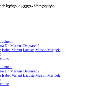
ლის სერვისი ყველა პროდუქტზე
Cucinelli
ana
Dr. Martens
Dsquared2
e
Isabel Marant
Lacoste
Maison Margiela
r
entino
Cucinelli
ana
Dr. Martens
Dsquared2
e
Isabel Marant
Lacoste
Maison Margiela
r
entino