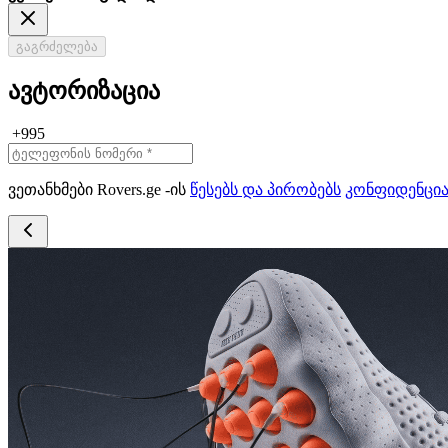
გაგრძელება
ავტორიზაცია
+995
ვეთანხმები Rovers.ge -ის
წესებს და პირობებს
კონფიდენცი