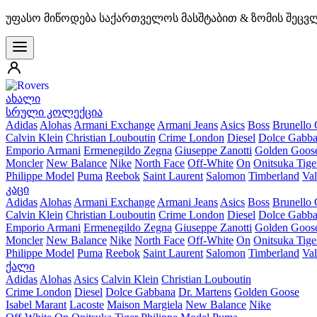
უფასო მიწოდება საქართველოს მასშტაბით & ზომის შეცვ
ახალი
სრული კოლექცია
Adidas
Alohas
Armani Exchange
Armani Jeans
Asics
Boss
Brunello 
Calvin Klein
Christian Louboutin
Crime London
Diesel
Dolce Gabb
Emporio Armani
Ermenegildo Zegna
Giuseppe Zanotti
Golden Goos
Moncler
New Balance
Nike
North Face
Off-White
On
Onitsuka Tige
Philippe Model
Puma
Reebok
Saint Laurent
Salomon
Timberland
Val
კაცი
Adidas
Alohas
Armani Exchange
Armani Jeans
Asics
Boss
Brunello 
Calvin Klein
Christian Louboutin
Crime London
Diesel
Dolce Gabb
Emporio Armani
Ermenegildo Zegna
Giuseppe Zanotti
Golden Goos
Moncler
New Balance
Nike
North Face
Off-White
On
Onitsuka Tige
Philippe Model
Puma
Reebok
Saint Laurent
Salomon
Timberland
Val
ქალი
Adidas
Alohas
Asics
Calvin Klein
Christian Louboutin
Crime London
Diesel
Dolce Gabbana
Dr. Martens
Golden Goose
Isabel Marant
Lacoste
Maison Margiela
New Balance
Nike