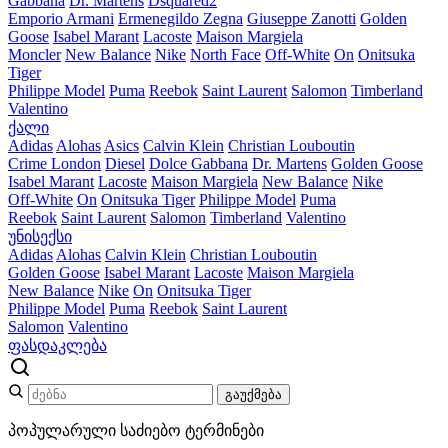
Gabbana
Dr. Martens
Dsquared2
Emporio Armani
Ermenegildo Zegna
Giuseppe Zanotti
Golden
Goose
Isabel Marant
Lacoste
Maison Margiela
Moncler
New Balance
Nike
North Face
Off-White
On
Onitsuka
Tiger
Philippe Model
Puma
Reebok
Saint Laurent
Salomon
Timberland
Valentino
ქალი
Adidas
Alohas
Asics
Calvin Klein
Christian Louboutin
Crime London
Diesel
Dolce Gabbana
Dr. Martens
Golden Goose
Isabel Marant
Lacoste
Maison Margiela
New Balance
Nike
Off-White
On
Onitsuka Tiger
Philippe Model
Puma
Reebok
Saint Laurent
Salomon
Timberland
Valentino
უნისექსი
Adidas
Alohas
Calvin Klein
Christian Louboutin
Golden Goose
Isabel Marant
Lacoste
Maison Margiela
New Balance
Nike
On
Onitsuka Tiger
Philippe Model
Puma
Reebok
Saint Laurent
Salomon
Valentino
ფასდაკლება
გაუქმება
პოპულარული საძიებო ტერმინები