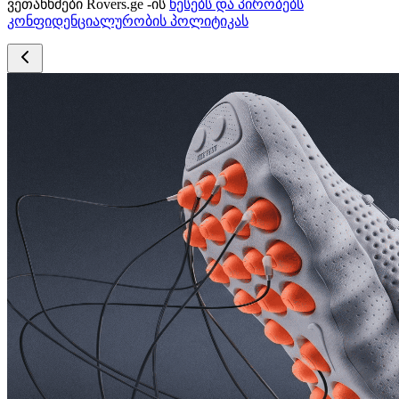
ვეთანხმები Rovers.ge -ის
წესებს და პირობებს
კონფიდენციალურობის პოლიტიკას