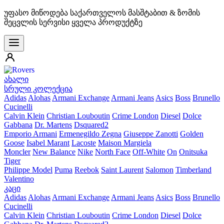
უფასო მიწოდება საქართველოს მასშტაბით & ზომის
შეცვლის სერვისი ყველა პროდუქტზე
ახალი
სრული კოლექცია
Adidas
Alohas
Armani Exchange
Armani Jeans
Asics
Boss
Brunello
Cucinelli
Calvin Klein
Christian Louboutin
Crime London
Diesel
Dolce
Gabbana
Dr. Martens
Dsquared2
Emporio Armani
Ermenegildo Zegna
Giuseppe Zanotti
Golden
Goose
Isabel Marant
Lacoste
Maison Margiela
Moncler
New Balance
Nike
North Face
Off-White
On
Onitsuka
Tiger
Philippe Model
Puma
Reebok
Saint Laurent
Salomon
Timberland
Valentino
კაცი
Adidas
Alohas
Armani Exchange
Armani Jeans
Asics
Boss
Brunello
Cucinelli
Calvin Klein
Christian Louboutin
Crime London
Diesel
Dolce