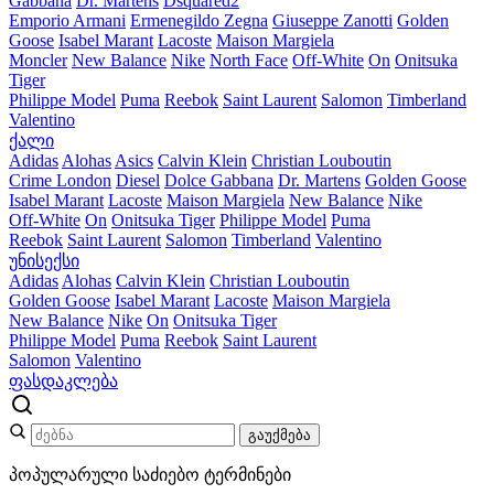
Gabbana
Dr. Martens
Dsquared2
Emporio Armani
Ermenegildo Zegna
Giuseppe Zanotti
Golden
Goose
Isabel Marant
Lacoste
Maison Margiela
Moncler
New Balance
Nike
North Face
Off-White
On
Onitsuka
Tiger
Philippe Model
Puma
Reebok
Saint Laurent
Salomon
Timberland
Valentino
ქალი
Adidas
Alohas
Asics
Calvin Klein
Christian Louboutin
Crime London
Diesel
Dolce Gabbana
Dr. Martens
Golden Goose
Isabel Marant
Lacoste
Maison Margiela
New Balance
Nike
Off-White
On
Onitsuka Tiger
Philippe Model
Puma
Reebok
Saint Laurent
Salomon
Timberland
Valentino
უნისექსი
Adidas
Alohas
Calvin Klein
Christian Louboutin
Golden Goose
Isabel Marant
Lacoste
Maison Margiela
New Balance
Nike
On
Onitsuka Tiger
Philippe Model
Puma
Reebok
Saint Laurent
Salomon
Valentino
ფასდაკლება
გაუქმება
პოპულარული საძიებო ტერმინები