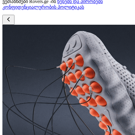
ვეთანხმები Rovers.ge -ის
წესებს და პირობებს
კონფიდენციალურობის პოლიტიკას