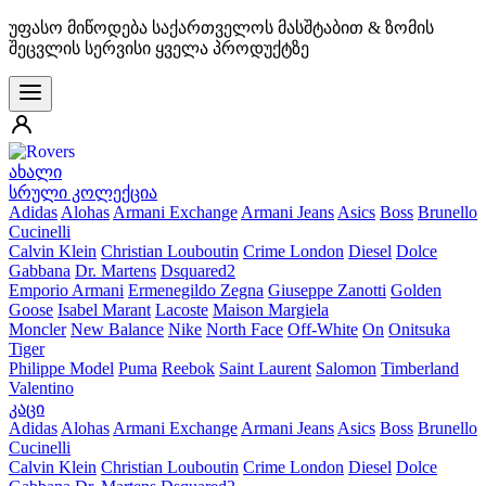
უფასო მიწოდება საქართველოს მასშტაბით & ზომის
შეცვლის სერვისი ყველა პროდუქტზე
ახალი
სრული კოლექცია
Adidas
Alohas
Armani Exchange
Armani Jeans
Asics
Boss
Brunello
Cucinelli
Calvin Klein
Christian Louboutin
Crime London
Diesel
Dolce
Gabbana
Dr. Martens
Dsquared2
Emporio Armani
Ermenegildo Zegna
Giuseppe Zanotti
Golden
Goose
Isabel Marant
Lacoste
Maison Margiela
Moncler
New Balance
Nike
North Face
Off-White
On
Onitsuka
Tiger
Philippe Model
Puma
Reebok
Saint Laurent
Salomon
Timberland
Valentino
კაცი
Adidas
Alohas
Armani Exchange
Armani Jeans
Asics
Boss
Brunello
Cucinelli
Calvin Klein
Christian Louboutin
Crime London
Diesel
Dolce