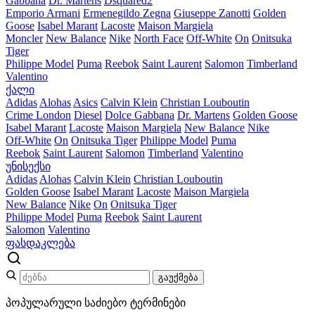
Gabbana
Dr. Martens
Dsquared2
Emporio Armani
Ermenegildo Zegna
Giuseppe Zanotti
Golden
Goose
Isabel Marant
Lacoste
Maison Margiela
Moncler
New Balance
Nike
North Face
Off-White
On
Onitsuka
Tiger
Philippe Model
Puma
Reebok
Saint Laurent
Salomon
Timberland
Valentino
ქალი
Adidas
Alohas
Asics
Calvin Klein
Christian Louboutin
Crime London
Diesel
Dolce Gabbana
Dr. Martens
Golden Goose
Isabel Marant
Lacoste
Maison Margiela
New Balance
Nike
Off-White
On
Onitsuka Tiger
Philippe Model
Puma
Reebok
Saint Laurent
Salomon
Timberland
Valentino
უნისექსი
Adidas
Alohas
Calvin Klein
Christian Louboutin
Golden Goose
Isabel Marant
Lacoste
Maison Margiela
New Balance
Nike
On
Onitsuka Tiger
Philippe Model
Puma
Reebok
Saint Laurent
Salomon
Valentino
ფასდაკლება
გაუქმება
პოპულარული საძიებო ტერმინები