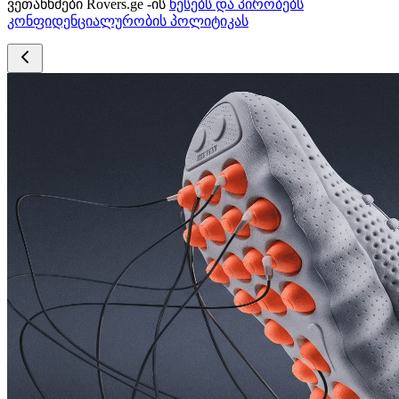
ვეთანხმები Rovers.ge -ის
წესებს და პირობებს
კონფიდენციალურობის პოლიტიკას