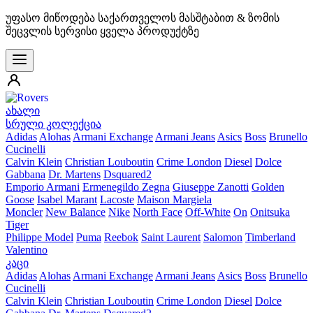
უფასო მიწოდება საქართველოს მასშტაბით & ზომის
შეცვლის სერვისი ყველა პროდუქტზე
ახალი
სრული კოლექცია
Adidas
Alohas
Armani Exchange
Armani Jeans
Asics
Boss
Brunello
Cucinelli
Calvin Klein
Christian Louboutin
Crime London
Diesel
Dolce
Gabbana
Dr. Martens
Dsquared2
Emporio Armani
Ermenegildo Zegna
Giuseppe Zanotti
Golden
Goose
Isabel Marant
Lacoste
Maison Margiela
Moncler
New Balance
Nike
North Face
Off-White
On
Onitsuka
Tiger
Philippe Model
Puma
Reebok
Saint Laurent
Salomon
Timberland
Valentino
კაცი
Adidas
Alohas
Armani Exchange
Armani Jeans
Asics
Boss
Brunello
Cucinelli
Calvin Klein
Christian Louboutin
Crime London
Diesel
Dolce