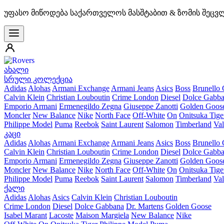
უფასო მიწოდება საქართველოს მასშტაბით & ზომის შეცვ
ახალი
სრული კოლექცია
Adidas
Alohas
Armani Exchange
Armani Jeans
Asics
Boss
Brunello 
Calvin Klein
Christian Louboutin
Crime London
Diesel
Dolce Gabb
Emporio Armani
Ermenegildo Zegna
Giuseppe Zanotti
Golden Goos
Moncler
New Balance
Nike
North Face
Off-White
On
Onitsuka Tige
Philippe Model
Puma
Reebok
Saint Laurent
Salomon
Timberland
Val
კაცი
Adidas
Alohas
Armani Exchange
Armani Jeans
Asics
Boss
Brunello 
Calvin Klein
Christian Louboutin
Crime London
Diesel
Dolce Gabb
Emporio Armani
Ermenegildo Zegna
Giuseppe Zanotti
Golden Goos
Moncler
New Balance
Nike
North Face
Off-White
On
Onitsuka Tige
Philippe Model
Puma
Reebok
Saint Laurent
Salomon
Timberland
Val
ქალი
Adidas
Alohas
Asics
Calvin Klein
Christian Louboutin
Crime London
Diesel
Dolce Gabbana
Dr. Martens
Golden Goose
Isabel Marant
Lacoste
Maison Margiela
New Balance
Nike