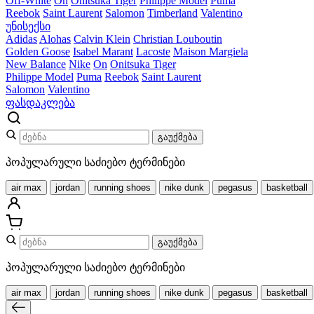
Off-White
On
Onitsuka Tiger
Philippe Model
Puma
Reebok
Saint Laurent
Salomon
Timberland
Valentino
უნისექსი
Adidas
Alohas
Calvin Klein
Christian Louboutin
Golden Goose
Isabel Marant
Lacoste
Maison Margiela
New Balance
Nike
On
Onitsuka Tiger
Philippe Model
Puma
Reebok
Saint Laurent
Salomon
Valentino
ფასდაკლება
გაუქმება
პოპულარული საძიებო ტერმინები
air max
jordan
running shoes
nike dunk
pegasus
basketball
გაუქმება
პოპულარული საძიებო ტერმინები
air max
jordan
running shoes
nike dunk
pegasus
basketball