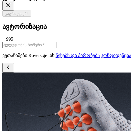
გაგრძელება
ავტორიზაცია
+995
ვეთანხმები Rovers.ge -ის
წესებს და პირობებს
კონფიდენცი