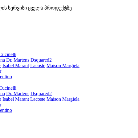
ლის სერვისი ყველა პროდუქტზე
Cucinelli
ana
Dr. Martens
Dsquared2
e
Isabel Marant
Lacoste
Maison Margiela
r
entino
Cucinelli
ana
Dr. Martens
Dsquared2
e
Isabel Marant
Lacoste
Maison Margiela
r
entino