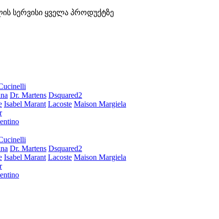
ლის სერვისი ყველა პროდუქტზე
Cucinelli
ana
Dr. Martens
Dsquared2
e
Isabel Marant
Lacoste
Maison Margiela
r
entino
Cucinelli
ana
Dr. Martens
Dsquared2
e
Isabel Marant
Lacoste
Maison Margiela
r
entino