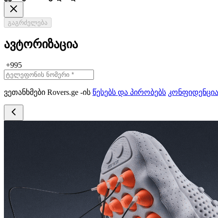
გაგრძელება
ავტორიზაცია
+995
ვეთანხმები Rovers.ge -ის
წესებს და პირობებს
კონფიდენცი