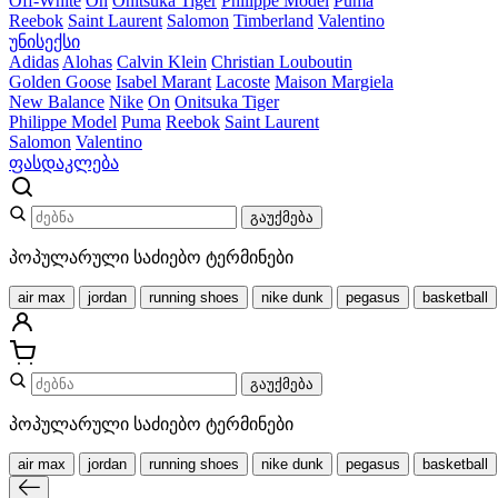
Off-White
On
Onitsuka Tiger
Philippe Model
Puma
Reebok
Saint Laurent
Salomon
Timberland
Valentino
უნისექსი
Adidas
Alohas
Calvin Klein
Christian Louboutin
Golden Goose
Isabel Marant
Lacoste
Maison Margiela
New Balance
Nike
On
Onitsuka Tiger
Philippe Model
Puma
Reebok
Saint Laurent
Salomon
Valentino
ფასდაკლება
გაუქმება
პოპულარული საძიებო ტერმინები
air max
jordan
running shoes
nike dunk
pegasus
basketball
გაუქმება
პოპულარული საძიებო ტერმინები
air max
jordan
running shoes
nike dunk
pegasus
basketball