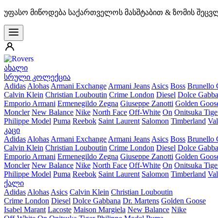
უფასო მიწოდება საქართველოს მასშტაბით & ზომის შეცვ
ახალი
სრული კოლექცია
Adidas
Alohas
Armani Exchange
Armani Jeans
Asics
Boss
Brunello 
Calvin Klein
Christian Louboutin
Crime London
Diesel
Dolce Gabb
Emporio Armani
Ermenegildo Zegna
Giuseppe Zanotti
Golden Goos
Moncler
New Balance
Nike
North Face
Off-White
On
Onitsuka Tige
Philippe Model
Puma
Reebok
Saint Laurent
Salomon
Timberland
Val
კაცი
Adidas
Alohas
Armani Exchange
Armani Jeans
Asics
Boss
Brunello 
Calvin Klein
Christian Louboutin
Crime London
Diesel
Dolce Gabb
Emporio Armani
Ermenegildo Zegna
Giuseppe Zanotti
Golden Goos
Moncler
New Balance
Nike
North Face
Off-White
On
Onitsuka Tige
Philippe Model
Puma
Reebok
Saint Laurent
Salomon
Timberland
Val
ქალი
Adidas
Alohas
Asics
Calvin Klein
Christian Louboutin
Crime London
Diesel
Dolce Gabbana
Dr. Martens
Golden Goose
Isabel Marant
Lacoste
Maison Margiela
New Balance
Nike