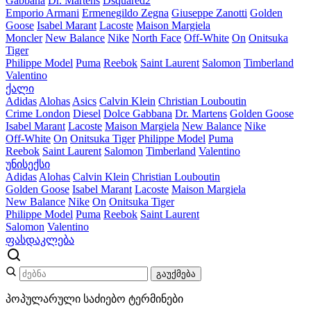
Gabbana
Dr. Martens
Dsquared2
Emporio Armani
Ermenegildo Zegna
Giuseppe Zanotti
Golden
Goose
Isabel Marant
Lacoste
Maison Margiela
Moncler
New Balance
Nike
North Face
Off-White
On
Onitsuka
Tiger
Philippe Model
Puma
Reebok
Saint Laurent
Salomon
Timberland
Valentino
ქალი
Adidas
Alohas
Asics
Calvin Klein
Christian Louboutin
Crime London
Diesel
Dolce Gabbana
Dr. Martens
Golden Goose
Isabel Marant
Lacoste
Maison Margiela
New Balance
Nike
Off-White
On
Onitsuka Tiger
Philippe Model
Puma
Reebok
Saint Laurent
Salomon
Timberland
Valentino
უნისექსი
Adidas
Alohas
Calvin Klein
Christian Louboutin
Golden Goose
Isabel Marant
Lacoste
Maison Margiela
New Balance
Nike
On
Onitsuka Tiger
Philippe Model
Puma
Reebok
Saint Laurent
Salomon
Valentino
ფასდაკლება
გაუქმება
პოპულარული საძიებო ტერმინები