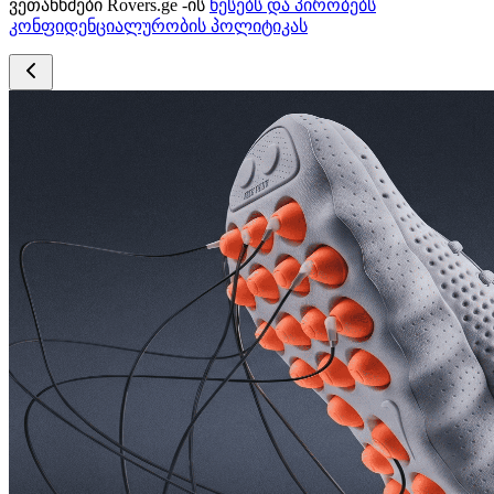
ვეთანხმები Rovers.ge -ის
წესებს და პირობებს
კონფიდენციალურობის პოლიტიკას