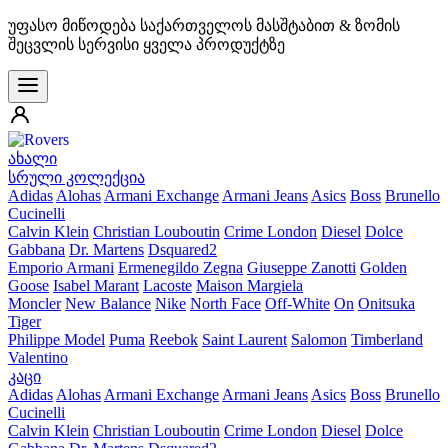
უფასო მიწოდება საქართველოს მასშტაბით & ზომის
შეცვლის სერვისი ყველა პროდუქტზე
ახალი
სრული კოლექცია
Adidas
Alohas
Armani Exchange
Armani Jeans
Asics
Boss
Brunello
Cucinelli
Calvin Klein
Christian Louboutin
Crime London
Diesel
Dolce
Gabbana
Dr. Martens
Dsquared2
Emporio Armani
Ermenegildo Zegna
Giuseppe Zanotti
Golden
Goose
Isabel Marant
Lacoste
Maison Margiela
Moncler
New Balance
Nike
North Face
Off-White
On
Onitsuka
Tiger
Philippe Model
Puma
Reebok
Saint Laurent
Salomon
Timberland
Valentino
კაცი
Adidas
Alohas
Armani Exchange
Armani Jeans
Asics
Boss
Brunello
Cucinelli
Calvin Klein
Christian Louboutin
Crime London
Diesel
Dolce