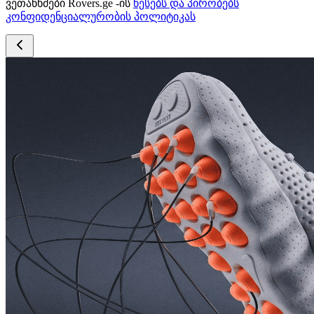
ვეთანხმები Rovers.ge -ის
წესებს და პირობებს
კონფიდენციალურობის პოლიტიკას