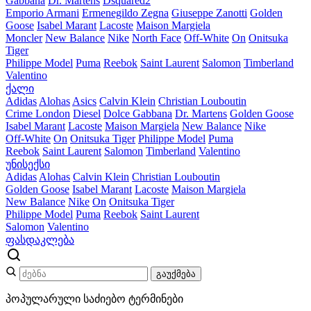
Gabbana
Dr. Martens
Dsquared2
Emporio Armani
Ermenegildo Zegna
Giuseppe Zanotti
Golden
Goose
Isabel Marant
Lacoste
Maison Margiela
Moncler
New Balance
Nike
North Face
Off-White
On
Onitsuka
Tiger
Philippe Model
Puma
Reebok
Saint Laurent
Salomon
Timberland
Valentino
ქალი
Adidas
Alohas
Asics
Calvin Klein
Christian Louboutin
Crime London
Diesel
Dolce Gabbana
Dr. Martens
Golden Goose
Isabel Marant
Lacoste
Maison Margiela
New Balance
Nike
Off-White
On
Onitsuka Tiger
Philippe Model
Puma
Reebok
Saint Laurent
Salomon
Timberland
Valentino
უნისექსი
Adidas
Alohas
Calvin Klein
Christian Louboutin
Golden Goose
Isabel Marant
Lacoste
Maison Margiela
New Balance
Nike
On
Onitsuka Tiger
Philippe Model
Puma
Reebok
Saint Laurent
Salomon
Valentino
ფასდაკლება
გაუქმება
პოპულარული საძიებო ტერმინები