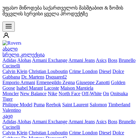
უფასო მიწოდება საქართველოს მასშტაბით & ზომის
შეცვლის სერვისი ყველა პროდუქტზე
ახალი
სრული კოლექცია
Adidas
Alohas
Armani Exchange
Armani Jeans
Asics
Boss
Brunello
Cucinelli
Calvin Klein
Christian Louboutin
Crime London
Diesel
Dolce
Gabbana
Dr. Martens
Dsquared2
Emporio Armani
Ermenegildo Zegna
Giuseppe Zanotti
Golden
Goose
Isabel Marant
Lacoste
Maison Margiela
Moncler
New Balance
Nike
North Face
Off-White
On
Onitsuka
Tiger
Philippe Model
Puma
Reebok
Saint Laurent
Salomon
Timberland
Valentino
კაცი
Adidas
Alohas
Armani Exchange
Armani Jeans
Asics
Boss
Brunello
Cucinelli
Calvin Klein
Christian Louboutin
Crime London
Diesel
Dolce