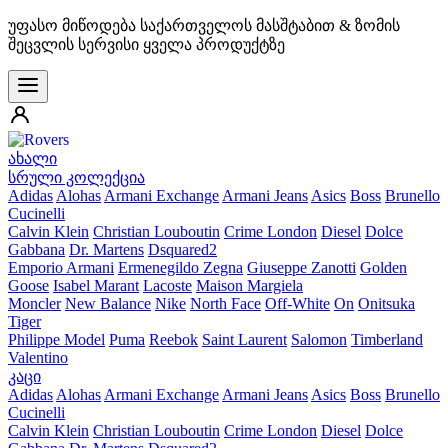
უფასო მიწოდება საქართველოს მასშტაბით & ზომის
შეცვლის სერვისი ყველა პროდუქტზე
ახალი
სრული კოლექცია
Adidas
Alohas
Armani Exchange
Armani Jeans
Asics
Boss
Brunello
Cucinelli
Calvin Klein
Christian Louboutin
Crime London
Diesel
Dolce
Gabbana
Dr. Martens
Dsquared2
Emporio Armani
Ermenegildo Zegna
Giuseppe Zanotti
Golden
Goose
Isabel Marant
Lacoste
Maison Margiela
Moncler
New Balance
Nike
North Face
Off-White
On
Onitsuka
Tiger
Philippe Model
Puma
Reebok
Saint Laurent
Salomon
Timberland
Valentino
კაცი
Adidas
Alohas
Armani Exchange
Armani Jeans
Asics
Boss
Brunello
Cucinelli
Calvin Klein
Christian Louboutin
Crime London
Diesel
Dolce