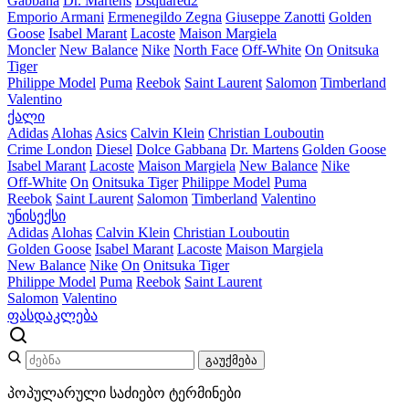
Gabbana
Dr. Martens
Dsquared2
Emporio Armani
Ermenegildo Zegna
Giuseppe Zanotti
Golden
Goose
Isabel Marant
Lacoste
Maison Margiela
Moncler
New Balance
Nike
North Face
Off-White
On
Onitsuka
Tiger
Philippe Model
Puma
Reebok
Saint Laurent
Salomon
Timberland
Valentino
ქალი
Adidas
Alohas
Asics
Calvin Klein
Christian Louboutin
Crime London
Diesel
Dolce Gabbana
Dr. Martens
Golden Goose
Isabel Marant
Lacoste
Maison Margiela
New Balance
Nike
Off-White
On
Onitsuka Tiger
Philippe Model
Puma
Reebok
Saint Laurent
Salomon
Timberland
Valentino
უნისექსი
Adidas
Alohas
Calvin Klein
Christian Louboutin
Golden Goose
Isabel Marant
Lacoste
Maison Margiela
New Balance
Nike
On
Onitsuka Tiger
Philippe Model
Puma
Reebok
Saint Laurent
Salomon
Valentino
ფასდაკლება
გაუქმება
პოპულარული საძიებო ტერმინები