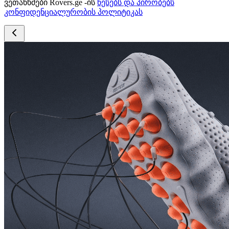
ვეთანხმები Rovers.ge -ის
წესებს და პირობებს
კონფიდენციალურობის პოლიტიკას