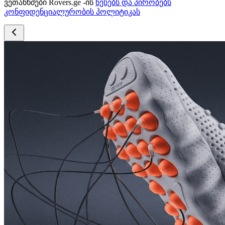
ვეთანხმები Rovers.ge -ის
წესებს და პირობებს
კონფიდენციალურობის პოლიტიკას