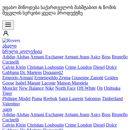
უფასო მიწოდება საქართველოს მასშტაბით & ზომის
შეცვლის სერვისი ყველა პროდუქტზე
ახალი
სრული კოლექცია
Adidas
Alohas
Armani Exchange
Armani Jeans
Asics
Boss
Brunello
Cucinelli
Calvin Klein
Christian Louboutin
Crime London
Diesel
Dolce
Gabbana
Dr. Martens
Dsquared2
Emporio Armani
Ermenegildo Zegna
Giuseppe Zanotti
Golden
Goose
Isabel Marant
Lacoste
Maison Margiela
Moncler
New Balance
Nike
North Face
Off-White
On
Onitsuka
Tiger
Philippe Model
Puma
Reebok
Saint Laurent
Salomon
Timberland
Valentino
კაცი
Adidas
Alohas
Armani Exchange
Armani Jeans
Asics
Boss
Brunello
Cucinelli
Calvin Klein
Christian Louboutin
Crime London
Diesel
Dolce