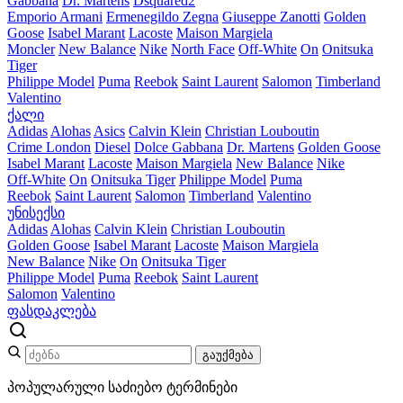
Gabbana
Dr. Martens
Dsquared2
Emporio Armani
Ermenegildo Zegna
Giuseppe Zanotti
Golden
Goose
Isabel Marant
Lacoste
Maison Margiela
Moncler
New Balance
Nike
North Face
Off-White
On
Onitsuka
Tiger
Philippe Model
Puma
Reebok
Saint Laurent
Salomon
Timberland
Valentino
ქალი
Adidas
Alohas
Asics
Calvin Klein
Christian Louboutin
Crime London
Diesel
Dolce Gabbana
Dr. Martens
Golden Goose
Isabel Marant
Lacoste
Maison Margiela
New Balance
Nike
Off-White
On
Onitsuka Tiger
Philippe Model
Puma
Reebok
Saint Laurent
Salomon
Timberland
Valentino
უნისექსი
Adidas
Alohas
Calvin Klein
Christian Louboutin
Golden Goose
Isabel Marant
Lacoste
Maison Margiela
New Balance
Nike
On
Onitsuka Tiger
Philippe Model
Puma
Reebok
Saint Laurent
Salomon
Valentino
ფასდაკლება
გაუქმება
პოპულარული საძიებო ტერმინები