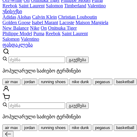
Off-White
On
Onitsuka Tiger
Philippe Model
Puma
Reebok
Saint Laurent
Salomon
Timberland
Valentino
უნისექსი
Adidas
Alohas
Calvin Klein
Christian Louboutin
Golden Goose
Isabel Marant
Lacoste
Maison Margiela
New Balance
Nike
On
Onitsuka Tiger
Philippe Model
Puma
Reebok
Saint Laurent
Salomon
Valentino
ფასდაკლება
გაუქმება
პოპულარული საძიებო ტერმინები
air max
jordan
running shoes
nike dunk
pegasus
basketball
გაუქმება
პოპულარული საძიებო ტერმინები
air max
jordan
running shoes
nike dunk
pegasus
basketball