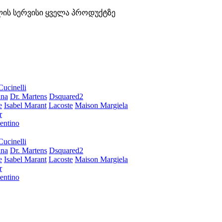
ლის სერვისი ყველა პროდუქტზე
Cucinelli
ana
Dr. Martens
Dsquared2
e
Isabel Marant
Lacoste
Maison Margiela
r
entino
Cucinelli
ana
Dr. Martens
Dsquared2
e
Isabel Marant
Lacoste
Maison Margiela
r
entino