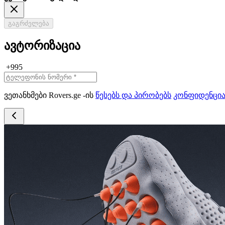
გაგრძელება
ავტორიზაცია
+995
ვეთანხმები Rovers.ge -ის
წესებს და პირობებს
კონფიდენცი