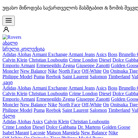
უფასო მიწოდება საქართველოს მასშტაბით & ზომის შეცვ
ახალი
სრული კოლექცია
Adidas
Alohas
Armani Exchange
Armani Jeans
Asics
Boss
Brunello 
Calvin Klein
Christian Louboutin
Crime London
Diesel
Dolce Gabb
Emporio Armani
Ermenegildo Zegna
Giuseppe Zanotti
Golden Goos
Moncler
New Balance
Nike
North Face
Off-White
On
Onitsuka Tige
Philippe Model
Puma
Reebok
Saint Laurent
Salomon
Timberland
Val
კაცი
Adidas
Alohas
Armani Exchange
Armani Jeans
Asics
Boss
Brunello 
Calvin Klein
Christian Louboutin
Crime London
Diesel
Dolce Gabb
Emporio Armani
Ermenegildo Zegna
Giuseppe Zanotti
Golden Goos
Moncler
New Balance
Nike
North Face
Off-White
On
Onitsuka Tige
Philippe Model
Puma
Reebok
Saint Laurent
Salomon
Timberland
Val
ქალი
Adidas
Alohas
Asics
Calvin Klein
Christian Louboutin
Crime London
Diesel
Dolce Gabbana
Dr. Martens
Golden Goose
Isabel Marant
Lacoste
Maison Margiela
New Balance
Nike