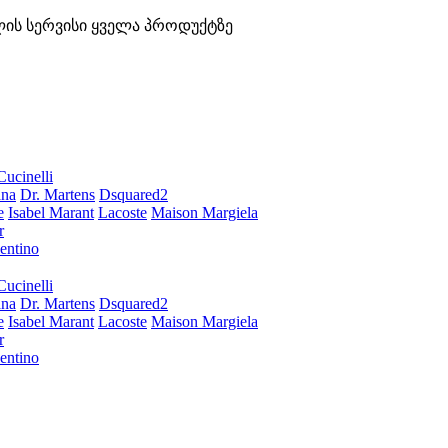
ლის სერვისი ყველა პროდუქტზე
Cucinelli
ana
Dr. Martens
Dsquared2
e
Isabel Marant
Lacoste
Maison Margiela
r
entino
Cucinelli
ana
Dr. Martens
Dsquared2
e
Isabel Marant
Lacoste
Maison Margiela
r
entino