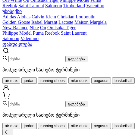
Off-White
On
Onitsuka Tiger
Philippe Model
Puma
Reebok
Saint Laurent
Salomon
Timberland
Valentino
უნისექსი
Adidas
Alohas
Calvin Klein
Christian Louboutin
Golden Goose
Isabel Marant
Lacoste
Maison Margiela
New Balance
Nike
On
Onitsuka Tiger
Philippe Model
Puma
Reebok
Saint Laurent
Salomon
Valentino
ფასდაკლება
გაუქმება
პოპულარული საძიებო ტერმინები
air max
jordan
running shoes
nike dunk
pegasus
basketball
გაუქმება
პოპულარული საძიებო ტერმინები
air max
jordan
running shoes
nike dunk
pegasus
basketball