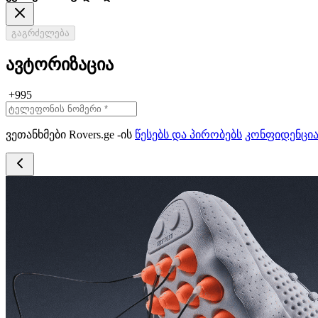
გაგრძელება
ავტორიზაცია
+995
ვეთანხმები Rovers.ge -ის
წესებს და პირობებს
კონფიდენცი