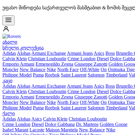
უფასო მიწოდება საქართველოს მასშტაბით & ზომის შეცვ
ახალი
სრული კოლექცია
Adidas
Alohas
Armani Exchange
Armani Jeans
Asics
Boss
Brunello 
Calvin Klein
Christian Louboutin
Crime London
Diesel
Dolce Gabb
Emporio Armani
Ermenegildo Zegna
Giuseppe Zanotti
Golden Goos
Moncler
New Balance
Nike
North Face
Off-White
On
Onitsuka Tige
Philippe Model
Puma
Reebok
Saint Laurent
Salomon
Timberland
Val
კაცი
Adidas
Alohas
Armani Exchange
Armani Jeans
Asics
Boss
Brunello 
Calvin Klein
Christian Louboutin
Crime London
Diesel
Dolce Gabb
Emporio Armani
Ermenegildo Zegna
Giuseppe Zanotti
Golden Goos
Moncler
New Balance
Nike
North Face
Off-White
On
Onitsuka Tige
Philippe Model
Puma
Reebok
Saint Laurent
Salomon
Timberland
Val
ქალი
Adidas
Alohas
Asics
Calvin Klein
Christian Louboutin
Crime London
Diesel
Dolce Gabbana
Dr. Martens
Golden Goose
Isabel Marant
Lacoste
Maison Margiela
New Balance
Nike