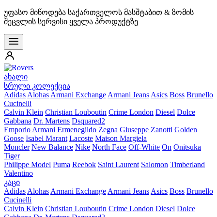
უფასო მიწოდება საქართველოს მასშტაბით & ზომის
შეცვლის სერვისი ყველა პროდუქტზე
ახალი
სრული კოლექცია
Adidas
Alohas
Armani Exchange
Armani Jeans
Asics
Boss
Brunello
Cucinelli
Calvin Klein
Christian Louboutin
Crime London
Diesel
Dolce
Gabbana
Dr. Martens
Dsquared2
Emporio Armani
Ermenegildo Zegna
Giuseppe Zanotti
Golden
Goose
Isabel Marant
Lacoste
Maison Margiela
Moncler
New Balance
Nike
North Face
Off-White
On
Onitsuka
Tiger
Philippe Model
Puma
Reebok
Saint Laurent
Salomon
Timberland
Valentino
კაცი
Adidas
Alohas
Armani Exchange
Armani Jeans
Asics
Boss
Brunello
Cucinelli
Calvin Klein
Christian Louboutin
Crime London
Diesel
Dolce