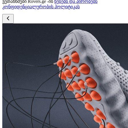
ვეთანხმები Rovers.ge -ის
წესებს და პირობებს
კონფიდენციალურობის პოლიტიკას