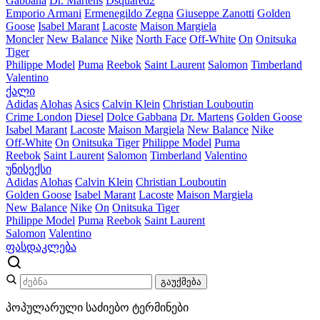
Gabbana
Dr. Martens
Dsquared2
Emporio Armani
Ermenegildo Zegna
Giuseppe Zanotti
Golden
Goose
Isabel Marant
Lacoste
Maison Margiela
Moncler
New Balance
Nike
North Face
Off-White
On
Onitsuka
Tiger
Philippe Model
Puma
Reebok
Saint Laurent
Salomon
Timberland
Valentino
ქალი
Adidas
Alohas
Asics
Calvin Klein
Christian Louboutin
Crime London
Diesel
Dolce Gabbana
Dr. Martens
Golden Goose
Isabel Marant
Lacoste
Maison Margiela
New Balance
Nike
Off-White
On
Onitsuka Tiger
Philippe Model
Puma
Reebok
Saint Laurent
Salomon
Timberland
Valentino
უნისექსი
Adidas
Alohas
Calvin Klein
Christian Louboutin
Golden Goose
Isabel Marant
Lacoste
Maison Margiela
New Balance
Nike
On
Onitsuka Tiger
Philippe Model
Puma
Reebok
Saint Laurent
Salomon
Valentino
ფასდაკლება
გაუქმება
პოპულარული საძიებო ტერმინები