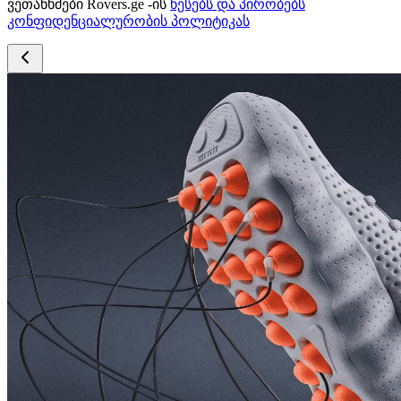
ვეთანხმები Rovers.ge -ის
წესებს და პირობებს
კონფიდენციალურობის პოლიტიკას