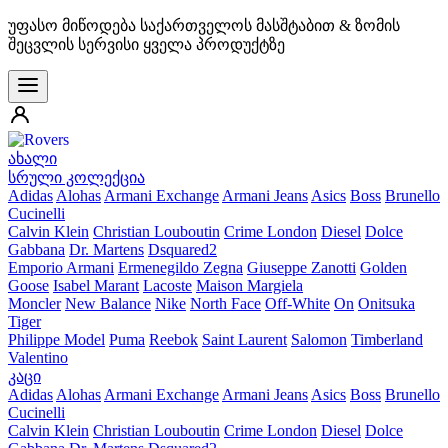
უფასო მიწოდება საქართველოს მასშტაბით & ზომის
შეცვლის სერვისი ყველა პროდუქტზე
ახალი
სრული კოლექცია
Adidas
Alohas
Armani Exchange
Armani Jeans
Asics
Boss
Brunello
Cucinelli
Calvin Klein
Christian Louboutin
Crime London
Diesel
Dolce
Gabbana
Dr. Martens
Dsquared2
Emporio Armani
Ermenegildo Zegna
Giuseppe Zanotti
Golden
Goose
Isabel Marant
Lacoste
Maison Margiela
Moncler
New Balance
Nike
North Face
Off-White
On
Onitsuka
Tiger
Philippe Model
Puma
Reebok
Saint Laurent
Salomon
Timberland
Valentino
კაცი
Adidas
Alohas
Armani Exchange
Armani Jeans
Asics
Boss
Brunello
Cucinelli
Calvin Klein
Christian Louboutin
Crime London
Diesel
Dolce