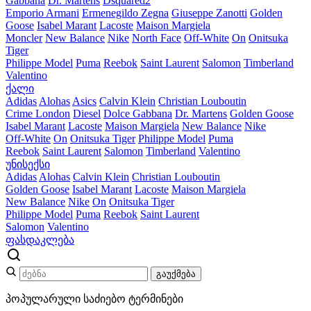
Gabbana
Dr. Martens
Dsquared2
Emporio Armani
Ermenegildo Zegna
Giuseppe Zanotti
Golden
Goose
Isabel Marant
Lacoste
Maison Margiela
Moncler
New Balance
Nike
North Face
Off-White
On
Onitsuka
Tiger
Philippe Model
Puma
Reebok
Saint Laurent
Salomon
Timberland
Valentino
ქალი
Adidas
Alohas
Asics
Calvin Klein
Christian Louboutin
Crime London
Diesel
Dolce Gabbana
Dr. Martens
Golden Goose
Isabel Marant
Lacoste
Maison Margiela
New Balance
Nike
Off-White
On
Onitsuka Tiger
Philippe Model
Puma
Reebok
Saint Laurent
Salomon
Timberland
Valentino
უნისექსი
Adidas
Alohas
Calvin Klein
Christian Louboutin
Golden Goose
Isabel Marant
Lacoste
Maison Margiela
New Balance
Nike
On
Onitsuka Tiger
Philippe Model
Puma
Reebok
Saint Laurent
Salomon
Valentino
ფასდაკლება
გაუქმება
პოპულარული საძიებო ტერმინები