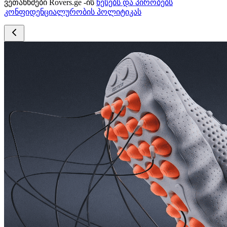
ვეთანხმები Rovers.ge -ის
წესებს და პირობებს
კონფიდენციალურობის პოლიტიკას