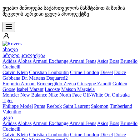
უფასო მიწოდება საქართველოს მასშტაბით & ზომის
შეცვლის სერვისი ყველა პროდუქტზე
ახალი
სრული კოლექცია
Adidas
Alohas
Armani Exchange
Armani Jeans
Asics
Boss
Brunello
Cucinelli
Calvin Klein
Christian Louboutin
Crime London
Diesel
Dolce
Gabbana
Dr. Martens
Dsquared2
Emporio Armani
Ermenegildo Zegna
Giuseppe Zanotti
Golden
Goose
Isabel Marant
Lacoste
Maison Margiela
Moncler
New Balance
Nike
North Face
Off-White
On
Onitsuka
Tiger
Philippe Model
Puma
Reebok
Saint Laurent
Salomon
Timberland
Valentino
კაცი
Adidas
Alohas
Armani Exchange
Armani Jeans
Asics
Boss
Brunello
Cucinelli
Calvin Klein
Christian Louboutin
Crime London
Diesel
Dolce