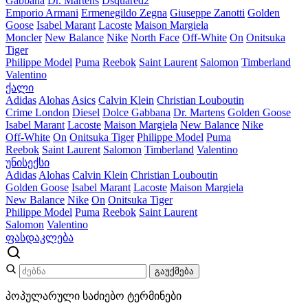
Gabbana
Dr. Martens
Dsquared2
Emporio Armani
Ermenegildo Zegna
Giuseppe Zanotti
Golden
Goose
Isabel Marant
Lacoste
Maison Margiela
Moncler
New Balance
Nike
North Face
Off-White
On
Onitsuka
Tiger
Philippe Model
Puma
Reebok
Saint Laurent
Salomon
Timberland
Valentino
ქალი
Adidas
Alohas
Asics
Calvin Klein
Christian Louboutin
Crime London
Diesel
Dolce Gabbana
Dr. Martens
Golden Goose
Isabel Marant
Lacoste
Maison Margiela
New Balance
Nike
Off-White
On
Onitsuka Tiger
Philippe Model
Puma
Reebok
Saint Laurent
Salomon
Timberland
Valentino
უნისექსი
Adidas
Alohas
Calvin Klein
Christian Louboutin
Golden Goose
Isabel Marant
Lacoste
Maison Margiela
New Balance
Nike
On
Onitsuka Tiger
Philippe Model
Puma
Reebok
Saint Laurent
Salomon
Valentino
ფასდაკლება
გაუქმება
პოპულარული საძიებო ტერმინები