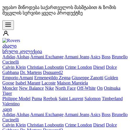
უფასო მიწოდება საქართველოს მასშტაბით & ზომის
შეცვლის სერვისი ყველა პროდუქტზე
ახალი
სრული კოლექცია
Adidas
Alohas
Armani Exchange
Armani Jeans
Asics
Boss
Brunello
Cucinelli
Calvin Klein
Christian Louboutin
Crime London
Diesel
Dolce
Gabbana
Dr. Martens
Dsquared2
Emporio Armani
Ermenegildo Zegna
Giuseppe Zanotti
Golden
Goose
Isabel Marant
Lacoste
Maison Margiela
Moncler
New Balance
Nike
North Face
Off-White
On
Onitsuka
Tiger
Philippe Model
Puma
Reebok
Saint Laurent
Salomon
Timberland
Valentino
კაცი
Adidas
Alohas
Armani Exchange
Armani Jeans
Asics
Boss
Brunello
Cucinelli
Calvin Klein
Christian Louboutin
Crime London
Diesel
Dolce