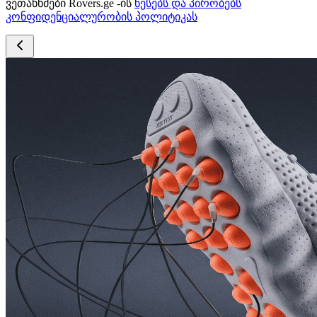
ვეთანხმები Rovers.ge -ის
წესებს და პირობებს
კონფიდენციალურობის პოლიტიკას