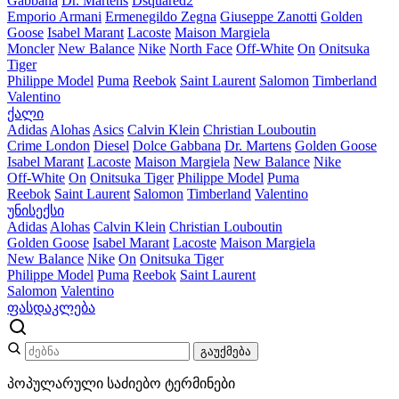
Gabbana
Dr. Martens
Dsquared2
Emporio Armani
Ermenegildo Zegna
Giuseppe Zanotti
Golden
Goose
Isabel Marant
Lacoste
Maison Margiela
Moncler
New Balance
Nike
North Face
Off-White
On
Onitsuka
Tiger
Philippe Model
Puma
Reebok
Saint Laurent
Salomon
Timberland
Valentino
ქალი
Adidas
Alohas
Asics
Calvin Klein
Christian Louboutin
Crime London
Diesel
Dolce Gabbana
Dr. Martens
Golden Goose
Isabel Marant
Lacoste
Maison Margiela
New Balance
Nike
Off-White
On
Onitsuka Tiger
Philippe Model
Puma
Reebok
Saint Laurent
Salomon
Timberland
Valentino
უნისექსი
Adidas
Alohas
Calvin Klein
Christian Louboutin
Golden Goose
Isabel Marant
Lacoste
Maison Margiela
New Balance
Nike
On
Onitsuka Tiger
Philippe Model
Puma
Reebok
Saint Laurent
Salomon
Valentino
ფასდაკლება
გაუქმება
პოპულარული საძიებო ტერმინები