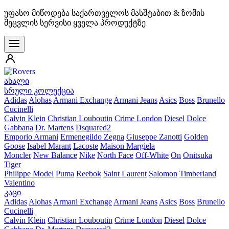
უფასო მიწოდება საქართველოს მასშტაბით & ზომის
შეცვლის სერვისი ყველა პროდუქტზე
ახალი
სრული კოლექცია
Adidas
Alohas
Armani Exchange
Armani Jeans
Asics
Boss
Brunello
Cucinelli
Calvin Klein
Christian Louboutin
Crime London
Diesel
Dolce
Gabbana
Dr. Martens
Dsquared2
Emporio Armani
Ermenegildo Zegna
Giuseppe Zanotti
Golden
Goose
Isabel Marant
Lacoste
Maison Margiela
Moncler
New Balance
Nike
North Face
Off-White
On
Onitsuka
Tiger
Philippe Model
Puma
Reebok
Saint Laurent
Salomon
Timberland
Valentino
კაცი
Adidas
Alohas
Armani Exchange
Armani Jeans
Asics
Boss
Brunello
Cucinelli
Calvin Klein
Christian Louboutin
Crime London
Diesel
Dolce