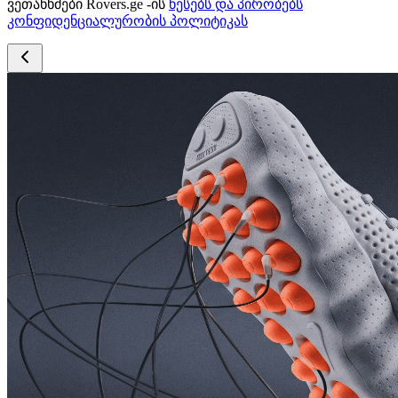
ვეთანხმები Rovers.ge -ის
წესებს და პირობებს
კონფიდენციალურობის პოლიტიკას