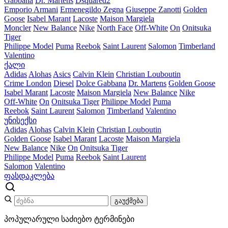
Gabbana
Dr. Martens
Dsquared2
Emporio Armani
Ermenegildo Zegna
Giuseppe Zanotti
Golden
Goose
Isabel Marant
Lacoste
Maison Margiela
Moncler
New Balance
Nike
North Face
Off-White
On
Onitsuka
Tiger
Philippe Model
Puma
Reebok
Saint Laurent
Salomon
Timberland
Valentino
ქალი
Adidas
Alohas
Asics
Calvin Klein
Christian Louboutin
Crime London
Diesel
Dolce Gabbana
Dr. Martens
Golden Goose
Isabel Marant
Lacoste
Maison Margiela
New Balance
Nike
Off-White
On
Onitsuka Tiger
Philippe Model
Puma
Reebok
Saint Laurent
Salomon
Timberland
Valentino
უნისექსი
Adidas
Alohas
Calvin Klein
Christian Louboutin
Golden Goose
Isabel Marant
Lacoste
Maison Margiela
New Balance
Nike
On
Onitsuka Tiger
Philippe Model
Puma
Reebok
Saint Laurent
Salomon
Valentino
ფასდაკლება
გაუქმება
პოპულარული საძიებო ტერმინები