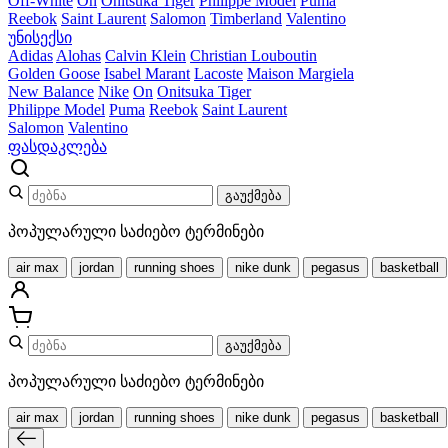
Off-White
On
Onitsuka Tiger
Philippe Model
Puma
Reebok
Saint Laurent
Salomon
Timberland
Valentino
უნისექსი
Adidas
Alohas
Calvin Klein
Christian Louboutin
Golden Goose
Isabel Marant
Lacoste
Maison Margiela
New Balance
Nike
On
Onitsuka Tiger
Philippe Model
Puma
Reebok
Saint Laurent
Salomon
Valentino
ფასდაკლება
გაუქმება
პოპულარული საძიებო ტერმინები
air max
jordan
running shoes
nike dunk
pegasus
basketball
გაუქმება
პოპულარული საძიებო ტერმინები
air max
jordan
running shoes
nike dunk
pegasus
basketball