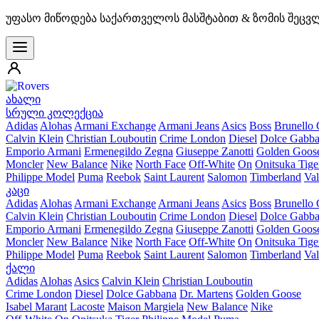
უფასო მიწოდება საქართველოს მასშტაბით & ზომის შეცვ
ახალი
სრული კოლექცია
Adidas
Alohas
Armani Exchange
Armani Jeans
Asics
Boss
Brunello 
Calvin Klein
Christian Louboutin
Crime London
Diesel
Dolce Gabb
Emporio Armani
Ermenegildo Zegna
Giuseppe Zanotti
Golden Goos
Moncler
New Balance
Nike
North Face
Off-White
On
Onitsuka Tige
Philippe Model
Puma
Reebok
Saint Laurent
Salomon
Timberland
Val
კაცი
Adidas
Alohas
Armani Exchange
Armani Jeans
Asics
Boss
Brunello 
Calvin Klein
Christian Louboutin
Crime London
Diesel
Dolce Gabb
Emporio Armani
Ermenegildo Zegna
Giuseppe Zanotti
Golden Goos
Moncler
New Balance
Nike
North Face
Off-White
On
Onitsuka Tige
Philippe Model
Puma
Reebok
Saint Laurent
Salomon
Timberland
Val
ქალი
Adidas
Alohas
Asics
Calvin Klein
Christian Louboutin
Crime London
Diesel
Dolce Gabbana
Dr. Martens
Golden Goose
Isabel Marant
Lacoste
Maison Margiela
New Balance
Nike