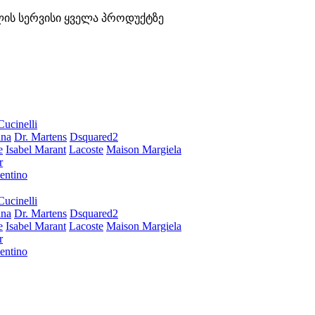
ლის სერვისი ყველა პროდუქტზე
Cucinelli
ana
Dr. Martens
Dsquared2
e
Isabel Marant
Lacoste
Maison Margiela
r
entino
Cucinelli
ana
Dr. Martens
Dsquared2
e
Isabel Marant
Lacoste
Maison Margiela
r
entino