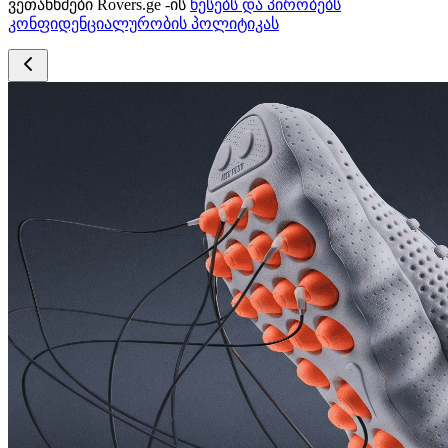
ვეთანხმები Rovers.ge -ის
წესებს და პირობებს
კონფიდენციალურობის პოლიტიკას