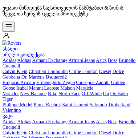
უფასო მიწოდება საქართველოს მასშტაბით & ზომის
შეცვლის სერვისი ყველა პროდუქტზე
ახალი
სრული კოლექცია
Adidas
Alohas
Armani Exchange
Armani Jeans
Asics
Boss
Brunello
Cucinelli
Calvin Klein
Christian Louboutin
Crime London
Diesel
Dolce
Gabbana
Dr. Martens
Dsquared2
Emporio Armani
Ermenegildo Zegna
Giuseppe Zanotti
Golden
Goose
Isabel Marant
Lacoste
Maison Margiela
Moncler
New Balance
Nike
North Face
Off-White
On
Onitsuka
Tiger
Philippe Model
Puma
Reebok
Saint Laurent
Salomon
Timberland
Valentino
კაცი
Adidas
Alohas
Armani Exchange
Armani Jeans
Asics
Boss
Brunello
Cucinelli
Calvin Klein
Christian Louboutin
Crime London
Diesel
Dolce