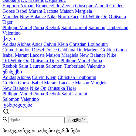
Gabbana
Dr. Martens
Dsquared2
Emporio Armani
Ermenegildo Zegna
Giuseppe Zanotti
Golden
Goose
Isabel Marant
Lacoste
Maison Margiela
Moncler
New Balance
Nike
North Face
Off-White
On
Onitsuka
Tiger
Philippe Model
Puma
Reebok
Saint Laurent
Salomon
Timberland
Valentino
ქალი
Adidas
Alohas
Asics
Calvin Klein
Christian Louboutin
Crime London
Diesel
Dolce Gabbana
Dr. Martens
Golden Goose
Isabel Marant
Lacoste
Maison Margiela
New Balance
Nike
Off-White
On
Onitsuka Tiger
Philippe Model
Puma
Reebok
Saint Laurent
Salomon
Timberland
Valentino
უნისექსი
Adidas
Alohas
Calvin Klein
Christian Louboutin
Golden Goose
Isabel Marant
Lacoste
Maison Margiela
New Balance
Nike
On
Onitsuka Tiger
Philippe Model
Puma
Reebok
Saint Laurent
Salomon
Valentino
ფასდაკლება
გაუქმება
პოპულარული საძიებო ტერმინები