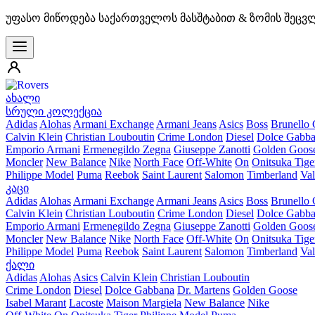
უფასო მიწოდება საქართველოს მასშტაბით & ზომის შეცვ
ახალი
სრული კოლექცია
Adidas
Alohas
Armani Exchange
Armani Jeans
Asics
Boss
Brunello 
Calvin Klein
Christian Louboutin
Crime London
Diesel
Dolce Gabb
Emporio Armani
Ermenegildo Zegna
Giuseppe Zanotti
Golden Goos
Moncler
New Balance
Nike
North Face
Off-White
On
Onitsuka Tige
Philippe Model
Puma
Reebok
Saint Laurent
Salomon
Timberland
Val
კაცი
Adidas
Alohas
Armani Exchange
Armani Jeans
Asics
Boss
Brunello 
Calvin Klein
Christian Louboutin
Crime London
Diesel
Dolce Gabb
Emporio Armani
Ermenegildo Zegna
Giuseppe Zanotti
Golden Goos
Moncler
New Balance
Nike
North Face
Off-White
On
Onitsuka Tige
Philippe Model
Puma
Reebok
Saint Laurent
Salomon
Timberland
Val
ქალი
Adidas
Alohas
Asics
Calvin Klein
Christian Louboutin
Crime London
Diesel
Dolce Gabbana
Dr. Martens
Golden Goose
Isabel Marant
Lacoste
Maison Margiela
New Balance
Nike