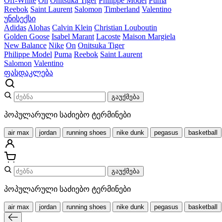
Off-White
On
Onitsuka Tiger
Philippe Model
Puma
Reebok
Saint Laurent
Salomon
Timberland
Valentino
უნისექსი
Adidas
Alohas
Calvin Klein
Christian Louboutin
Golden Goose
Isabel Marant
Lacoste
Maison Margiela
New Balance
Nike
On
Onitsuka Tiger
Philippe Model
Puma
Reebok
Saint Laurent
Salomon
Valentino
ფასდაკლება
გაუქმება
პოპულარული საძიებო ტერმინები
air max
jordan
running shoes
nike dunk
pegasus
basketball
გაუქმება
პოპულარული საძიებო ტერმინები
air max
jordan
running shoes
nike dunk
pegasus
basketball