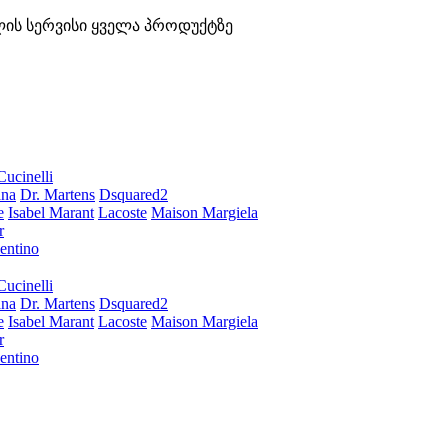
ლის სერვისი ყველა პროდუქტზე
Cucinelli
ana
Dr. Martens
Dsquared2
e
Isabel Marant
Lacoste
Maison Margiela
r
entino
Cucinelli
ana
Dr. Martens
Dsquared2
e
Isabel Marant
Lacoste
Maison Margiela
r
entino