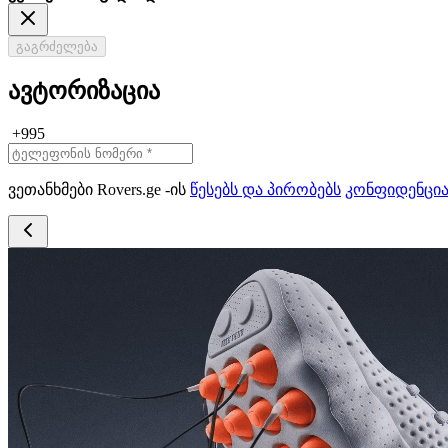
გაგრძელება
ავტორიზაცია
+995
ვეთანხმები Rovers.ge -ის
წესებს და პირობებს
კონფიდენცი