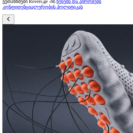
ვეთანხმები Rovers.ge -ის
წესებს და პირობებს
კონფიდენციალურობის პოლიტიკას