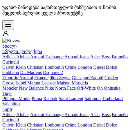
უფასო მიწოდება საქართველოს მასშტაბით & ზომის
შეცვლის სერვისი ყველა პროდუქტზე
ახალი
სრული კოლექცია
Adidas
Alohas
Armani Exchange
Armani Jeans
Asics
Boss
Brunello
Cucinelli
Calvin Klein
Christian Louboutin
Crime London
Diesel
Dolce
Gabbana
Dr. Martens
Dsquared2
Emporio Armani
Ermenegildo Zegna
Giuseppe Zanotti
Golden
Goose
Isabel Marant
Lacoste
Maison Margiela
Moncler
New Balance
Nike
North Face
Off-White
On
Onitsuka
Tiger
Philippe Model
Puma
Reebok
Saint Laurent
Salomon
Timberland
Valentino
კაცი
Adidas
Alohas
Armani Exchange
Armani Jeans
Asics
Boss
Brunello
Cucinelli
Calvin Klein
Christian Louboutin
Crime London
Diesel
Dolce