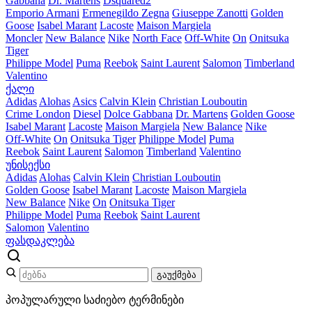
Gabbana
Dr. Martens
Dsquared2
Emporio Armani
Ermenegildo Zegna
Giuseppe Zanotti
Golden
Goose
Isabel Marant
Lacoste
Maison Margiela
Moncler
New Balance
Nike
North Face
Off-White
On
Onitsuka
Tiger
Philippe Model
Puma
Reebok
Saint Laurent
Salomon
Timberland
Valentino
ქალი
Adidas
Alohas
Asics
Calvin Klein
Christian Louboutin
Crime London
Diesel
Dolce Gabbana
Dr. Martens
Golden Goose
Isabel Marant
Lacoste
Maison Margiela
New Balance
Nike
Off-White
On
Onitsuka Tiger
Philippe Model
Puma
Reebok
Saint Laurent
Salomon
Timberland
Valentino
უნისექსი
Adidas
Alohas
Calvin Klein
Christian Louboutin
Golden Goose
Isabel Marant
Lacoste
Maison Margiela
New Balance
Nike
On
Onitsuka Tiger
Philippe Model
Puma
Reebok
Saint Laurent
Salomon
Valentino
ფასდაკლება
გაუქმება
პოპულარული საძიებო ტერმინები