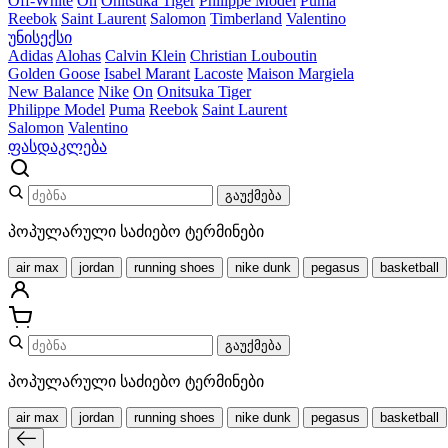
Off-White
On
Onitsuka Tiger
Philippe Model
Puma
Reebok
Saint Laurent
Salomon
Timberland
Valentino
უნისექსი
Adidas
Alohas
Calvin Klein
Christian Louboutin
Golden Goose
Isabel Marant
Lacoste
Maison Margiela
New Balance
Nike
On
Onitsuka Tiger
Philippe Model
Puma
Reebok
Saint Laurent
Salomon
Valentino
ფასდაკლება
გაუქმება
პოპულარული საძიებო ტერმინები
air max
jordan
running shoes
nike dunk
pegasus
basketball
გაუქმება
პოპულარული საძიებო ტერმინები
air max
jordan
running shoes
nike dunk
pegasus
basketball