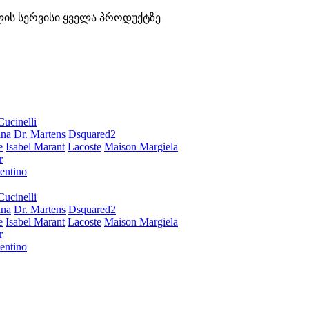
ლის სერვისი ყველა პროდუქტზე
Cucinelli
ana
Dr. Martens
Dsquared2
e
Isabel Marant
Lacoste
Maison Margiela
r
entino
Cucinelli
ana
Dr. Martens
Dsquared2
e
Isabel Marant
Lacoste
Maison Margiela
r
entino