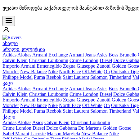
უფასო მიწოდება საქართველოს მასშტაბით & ზომის შეცვ
ახალი
სრული კოლექცია
Adidas
Alohas
Armani Exchange
Armani Jeans
Asics
Boss
Brunello 
Calvin Klein
Christian Louboutin
Crime London
Diesel
Dolce Gabb
Emporio Armani
Ermenegildo Zegna
Giuseppe Zanotti
Golden Goos
Moncler
New Balance
Nike
North Face
Off-White
On
Onitsuka Tige
Philippe Model
Puma
Reebok
Saint Laurent
Salomon
Timberland
Val
კაცი
Adidas
Alohas
Armani Exchange
Armani Jeans
Asics
Boss
Brunello 
Calvin Klein
Christian Louboutin
Crime London
Diesel
Dolce Gabb
Emporio Armani
Ermenegildo Zegna
Giuseppe Zanotti
Golden Goos
Moncler
New Balance
Nike
North Face
Off-White
On
Onitsuka Tige
Philippe Model
Puma
Reebok
Saint Laurent
Salomon
Timberland
Val
ქალი
Adidas
Alohas
Asics
Calvin Klein
Christian Louboutin
Crime London
Diesel
Dolce Gabbana
Dr. Martens
Golden Goose
Isabel Marant
Lacoste
Maison Margiela
New Balance
Nike