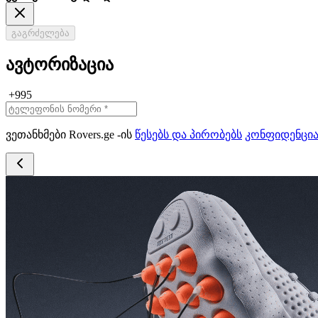
გაგრძელება
ავტორიზაცია
+995
ვეთანხმები Rovers.ge -ის
წესებს და პირობებს
კონფიდენცი