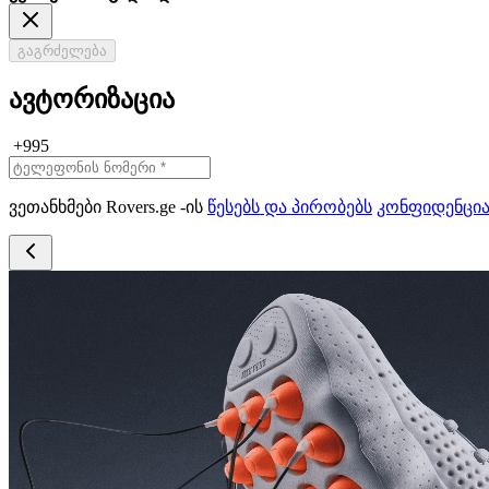
გაგრძელება
ავტორიზაცია
+995
ვეთანხმები Rovers.ge -ის
წესებს და პირობებს
კონფიდენცი