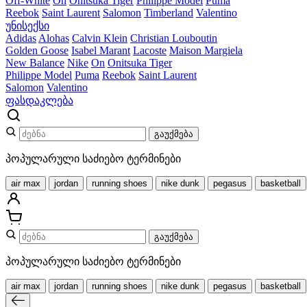
Off-White
On
Onitsuka Tiger
Philippe Model
Puma
Reebok
Saint Laurent
Salomon
Timberland
Valentino
უნისექსი
Adidas
Alohas
Calvin Klein
Christian Louboutin
Golden Goose
Isabel Marant
Lacoste
Maison Margiela
New Balance
Nike
On
Onitsuka Tiger
Philippe Model
Puma
Reebok
Saint Laurent
Salomon
Valentino
ფასდაკლება
გაუქმება
პოპულარული საძიებო ტერმინები
air max
jordan
running shoes
nike dunk
pegasus
basketball
გაუქმება
პოპულარული საძიებო ტერმინები
air max
jordan
running shoes
nike dunk
pegasus
basketball