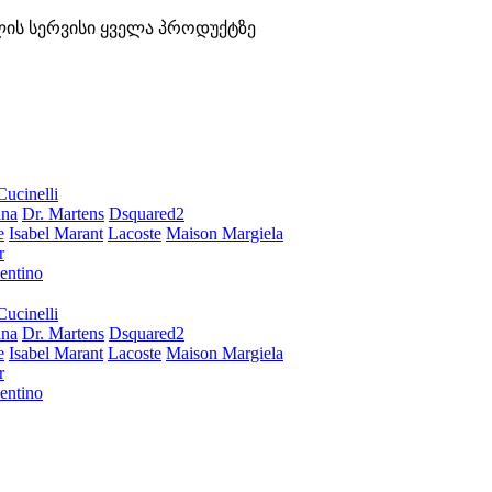
ლის სერვისი ყველა პროდუქტზე
Cucinelli
ana
Dr. Martens
Dsquared2
e
Isabel Marant
Lacoste
Maison Margiela
r
entino
Cucinelli
ana
Dr. Martens
Dsquared2
e
Isabel Marant
Lacoste
Maison Margiela
r
entino