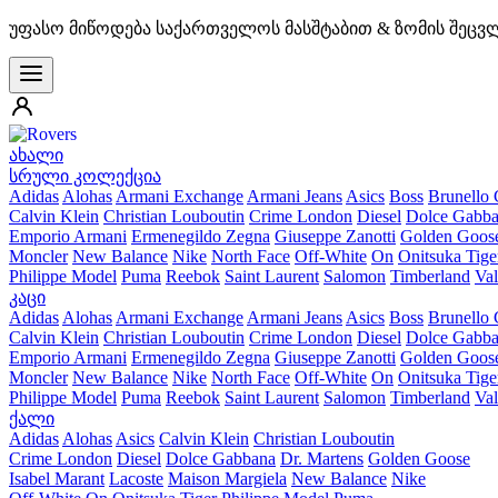
უფასო მიწოდება საქართველოს მასშტაბით & ზომის შეცვ
ახალი
სრული კოლექცია
Adidas
Alohas
Armani Exchange
Armani Jeans
Asics
Boss
Brunello 
Calvin Klein
Christian Louboutin
Crime London
Diesel
Dolce Gabb
Emporio Armani
Ermenegildo Zegna
Giuseppe Zanotti
Golden Goos
Moncler
New Balance
Nike
North Face
Off-White
On
Onitsuka Tige
Philippe Model
Puma
Reebok
Saint Laurent
Salomon
Timberland
Val
კაცი
Adidas
Alohas
Armani Exchange
Armani Jeans
Asics
Boss
Brunello 
Calvin Klein
Christian Louboutin
Crime London
Diesel
Dolce Gabb
Emporio Armani
Ermenegildo Zegna
Giuseppe Zanotti
Golden Goos
Moncler
New Balance
Nike
North Face
Off-White
On
Onitsuka Tige
Philippe Model
Puma
Reebok
Saint Laurent
Salomon
Timberland
Val
ქალი
Adidas
Alohas
Asics
Calvin Klein
Christian Louboutin
Crime London
Diesel
Dolce Gabbana
Dr. Martens
Golden Goose
Isabel Marant
Lacoste
Maison Margiela
New Balance
Nike