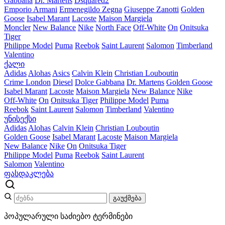
Gabbana
Dr. Martens
Dsquared2
Emporio Armani
Ermenegildo Zegna
Giuseppe Zanotti
Golden
Goose
Isabel Marant
Lacoste
Maison Margiela
Moncler
New Balance
Nike
North Face
Off-White
On
Onitsuka
Tiger
Philippe Model
Puma
Reebok
Saint Laurent
Salomon
Timberland
Valentino
ქალი
Adidas
Alohas
Asics
Calvin Klein
Christian Louboutin
Crime London
Diesel
Dolce Gabbana
Dr. Martens
Golden Goose
Isabel Marant
Lacoste
Maison Margiela
New Balance
Nike
Off-White
On
Onitsuka Tiger
Philippe Model
Puma
Reebok
Saint Laurent
Salomon
Timberland
Valentino
უნისექსი
Adidas
Alohas
Calvin Klein
Christian Louboutin
Golden Goose
Isabel Marant
Lacoste
Maison Margiela
New Balance
Nike
On
Onitsuka Tiger
Philippe Model
Puma
Reebok
Saint Laurent
Salomon
Valentino
ფასდაკლება
გაუქმება
პოპულარული საძიებო ტერმინები