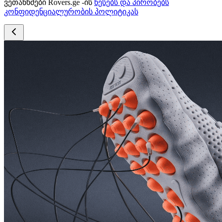
ვეთანხმები Rovers.ge -ის
წესებს და პირობებს
კონფიდენციალურობის პოლიტიკას