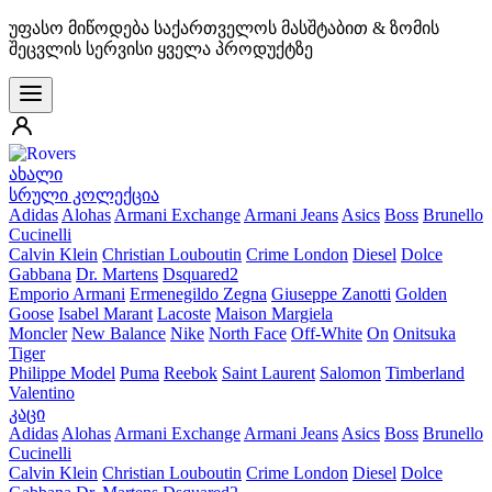
უფასო მიწოდება საქართველოს მასშტაბით & ზომის
შეცვლის სერვისი ყველა პროდუქტზე
ახალი
სრული კოლექცია
Adidas
Alohas
Armani Exchange
Armani Jeans
Asics
Boss
Brunello
Cucinelli
Calvin Klein
Christian Louboutin
Crime London
Diesel
Dolce
Gabbana
Dr. Martens
Dsquared2
Emporio Armani
Ermenegildo Zegna
Giuseppe Zanotti
Golden
Goose
Isabel Marant
Lacoste
Maison Margiela
Moncler
New Balance
Nike
North Face
Off-White
On
Onitsuka
Tiger
Philippe Model
Puma
Reebok
Saint Laurent
Salomon
Timberland
Valentino
კაცი
Adidas
Alohas
Armani Exchange
Armani Jeans
Asics
Boss
Brunello
Cucinelli
Calvin Klein
Christian Louboutin
Crime London
Diesel
Dolce