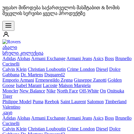
უფასო მიწოდება საქართველოს მასშტაბით & ზომის
შეცვლის სერვისი ყველა პროდუქტზე
ახალი
სრული კოლექცია
Adidas
Alohas
Armani Exchange
Armani Jeans
Asics
Boss
Brunello
Cucinelli
Calvin Klein
Christian Louboutin
Crime London
Diesel
Dolce
Gabbana
Dr. Martens
Dsquared2
Emporio Armani
Ermenegildo Zegna
Giuseppe Zanotti
Golden
Goose
Isabel Marant
Lacoste
Maison Margiela
Moncler
New Balance
Nike
North Face
Off-White
On
Onitsuka
Tiger
Philippe Model
Puma
Reebok
Saint Laurent
Salomon
Timberland
Valentino
კაცი
Adidas
Alohas
Armani Exchange
Armani Jeans
Asics
Boss
Brunello
Cucinelli
Calvin Klein
Christian Louboutin
Crime London
Diesel
Dolce