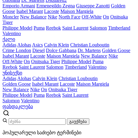
Gabbana
Dr. Martens
Dsquared2
Emporio Armani
Ermenegildo Zegna
Giuseppe Zanotti
Golden
Goose
Isabel Marant
Lacoste
Maison Margiela
Moncler
New Balance
Nike
North Face
Off-White
On
Onitsuka
Tiger
Philippe Model
Puma
Reebok
Saint Laurent
Salomon
Timberland
Valentino
ქალი
Adidas
Alohas
Asics
Calvin Klein
Christian Louboutin
Crime London
Diesel
Dolce Gabbana
Dr. Martens
Golden Goose
Isabel Marant
Lacoste
Maison Margiela
New Balance
Nike
Off-White
On
Onitsuka Tiger
Philippe Model
Puma
Reebok
Saint Laurent
Salomon
Timberland
Valentino
უნისექსი
Adidas
Alohas
Calvin Klein
Christian Louboutin
Golden Goose
Isabel Marant
Lacoste
Maison Margiela
New Balance
Nike
On
Onitsuka Tiger
Philippe Model
Puma
Reebok
Saint Laurent
Salomon
Valentino
ფასდაკლება
გაუქმება
პოპულარული საძიებო ტერმინები