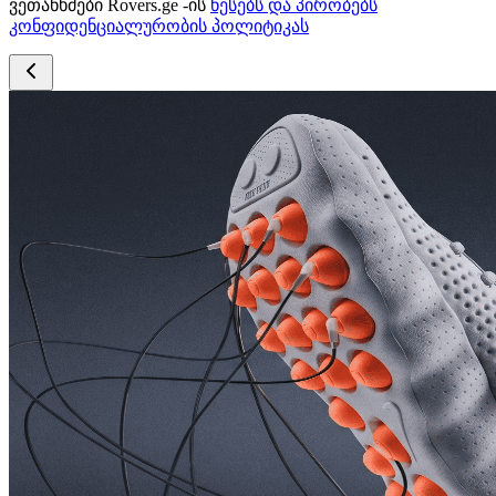
ვეთანხმები Rovers.ge -ის
წესებს და პირობებს
კონფიდენციალურობის პოლიტიკას