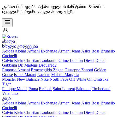
უფასო მიწოდება საქართველოს მასშტაბით & ზომის
შეცვლის სერვისი ყველა პროდუქტზე
ახალი
სრული კოლექცია
Adidas
Alohas
Armani Exchange
Armani Jeans
Asics
Boss
Brunello
Cucinelli
Calvin Klein
Christian Louboutin
Crime London
Diesel
Dolce
Gabbana
Dr. Martens
Dsquared2
Emporio Armani
Ermenegildo Zegna
Giuseppe Zanotti
Golden
Goose
Isabel Marant
Lacoste
Maison Margiela
Moncler
New Balance
Nike
North Face
Off-White
On
Onitsuka
Tiger
Philippe Model
Puma
Reebok
Saint Laurent
Salomon
Timberland
Valentino
კაცი
Adidas
Alohas
Armani Exchange
Armani Jeans
Asics
Boss
Brunello
Cucinelli
Calvin Klein
Christian Louboutin
Crime London
Diesel
Dolce