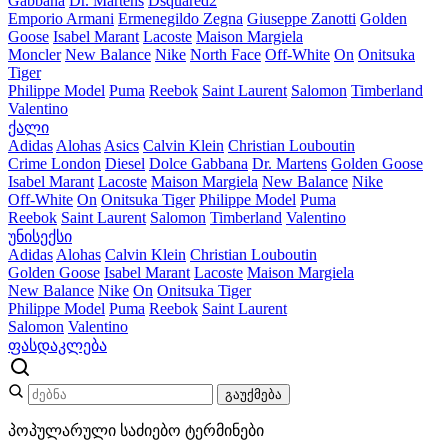
Gabbana
Dr. Martens
Dsquared2
Emporio Armani
Ermenegildo Zegna
Giuseppe Zanotti
Golden
Goose
Isabel Marant
Lacoste
Maison Margiela
Moncler
New Balance
Nike
North Face
Off-White
On
Onitsuka
Tiger
Philippe Model
Puma
Reebok
Saint Laurent
Salomon
Timberland
Valentino
ქალი
Adidas
Alohas
Asics
Calvin Klein
Christian Louboutin
Crime London
Diesel
Dolce Gabbana
Dr. Martens
Golden Goose
Isabel Marant
Lacoste
Maison Margiela
New Balance
Nike
Off-White
On
Onitsuka Tiger
Philippe Model
Puma
Reebok
Saint Laurent
Salomon
Timberland
Valentino
უნისექსი
Adidas
Alohas
Calvin Klein
Christian Louboutin
Golden Goose
Isabel Marant
Lacoste
Maison Margiela
New Balance
Nike
On
Onitsuka Tiger
Philippe Model
Puma
Reebok
Saint Laurent
Salomon
Valentino
ფასდაკლება
გაუქმება
პოპულარული საძიებო ტერმინები