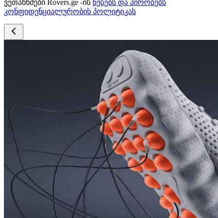
ვეთანხმები Rovers.ge -ის
წესებს და პირობებს
კონფიდენციალურობის პოლიტიკას