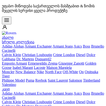
უფასო მიწოდება საქართველოს მასშტაბით & ზომის
შეცვლის სერვისი ყველა პროდუქტზე
ახალი
სრული კოლექცია
Adidas
Alohas
Armani Exchange
Armani Jeans
Asics
Boss
Brunello
Cucinelli
Calvin Klein
Christian Louboutin
Crime London
Diesel
Dolce
Gabbana
Dr. Martens
Dsquared2
Emporio Armani
Ermenegildo Zegna
Giuseppe Zanotti
Golden
Goose
Isabel Marant
Lacoste
Maison Margiela
Moncler
New Balance
Nike
North Face
Off-White
On
Onitsuka
Tiger
Philippe Model
Puma
Reebok
Saint Laurent
Salomon
Timberland
Valentino
კაცი
Adidas
Alohas
Armani Exchange
Armani Jeans
Asics
Boss
Brunello
Cucinelli
Calvin Klein
Christian Louboutin
Crime London
Diesel
Dolce