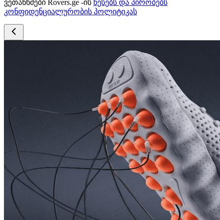
ვეთანხმები Rovers.ge -ის
წესებს და პირობებს
კონფიდენციალურობის პოლიტიკას