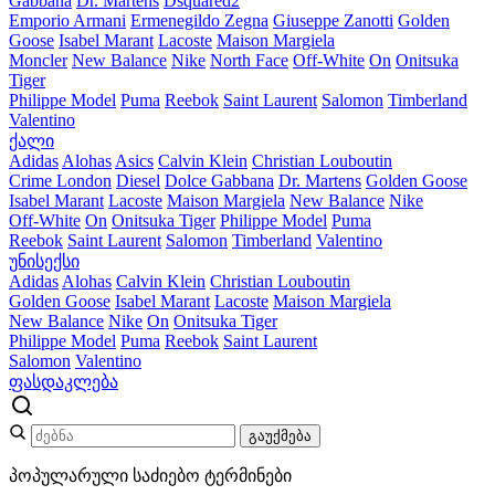
Gabbana
Dr. Martens
Dsquared2
Emporio Armani
Ermenegildo Zegna
Giuseppe Zanotti
Golden
Goose
Isabel Marant
Lacoste
Maison Margiela
Moncler
New Balance
Nike
North Face
Off-White
On
Onitsuka
Tiger
Philippe Model
Puma
Reebok
Saint Laurent
Salomon
Timberland
Valentino
ქალი
Adidas
Alohas
Asics
Calvin Klein
Christian Louboutin
Crime London
Diesel
Dolce Gabbana
Dr. Martens
Golden Goose
Isabel Marant
Lacoste
Maison Margiela
New Balance
Nike
Off-White
On
Onitsuka Tiger
Philippe Model
Puma
Reebok
Saint Laurent
Salomon
Timberland
Valentino
უნისექსი
Adidas
Alohas
Calvin Klein
Christian Louboutin
Golden Goose
Isabel Marant
Lacoste
Maison Margiela
New Balance
Nike
On
Onitsuka Tiger
Philippe Model
Puma
Reebok
Saint Laurent
Salomon
Valentino
ფასდაკლება
გაუქმება
პოპულარული საძიებო ტერმინები