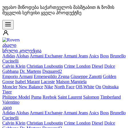
უფასო მიწოდება საქართველოს მასშტაბით & ზომის
შეცვლის სერვისი ყველა პროდუქტზე
ახალი
სრული კოლექცია
Adidas
Alohas
Armani Exchange
Armani Jeans
Asics
Boss
Brunello
Cucinelli
Calvin Klein
Christian Louboutin
Crime London
Diesel
Dolce
Gabbana
Dr. Martens
Dsquared2
Emporio Armani
Ermenegildo Zegna
Giuseppe Zanotti
Golden
Goose
Isabel Marant
Lacoste
Maison Margiela
Moncler
New Balance
Nike
North Face
Off-White
On
Onitsuka
Tiger
Philippe Model
Puma
Reebok
Saint Laurent
Salomon
Timberland
Valentino
კაცი
Adidas
Alohas
Armani Exchange
Armani Jeans
Asics
Boss
Brunello
Cucinelli
Calvin Klein
Christian Louboutin
Crime London
Diesel
Dolce