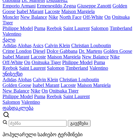
Gabbana
Dr. Martens
Dsquared2
Emporio Armani
Ermenegildo Zegna
Giuseppe Zanotti
Golden
Goose
Isabel Marant
Lacoste
Maison Margiela
Moncler
New Balance
Nike
North Face
Off-White
On
Onitsuka
Tiger
Philippe Model
Puma
Reebok
Saint Laurent
Salomon
Timberland
Valentino
ქალი
Adidas
Alohas
Asics
Calvin Klein
Christian Louboutin
Crime London
Diesel
Dolce Gabbana
Dr. Martens
Golden Goose
Isabel Marant
Lacoste
Maison Margiela
New Balance
Nike
Off-White
On
Onitsuka Tiger
Philippe Model
Puma
Reebok
Saint Laurent
Salomon
Timberland
Valentino
უნისექსი
Adidas
Alohas
Calvin Klein
Christian Louboutin
Golden Goose
Isabel Marant
Lacoste
Maison Margiela
New Balance
Nike
On
Onitsuka Tiger
Philippe Model
Puma
Reebok
Saint Laurent
Salomon
Valentino
ფასდაკლება
გაუქმება
პოპულარული საძიებო ტერმინები