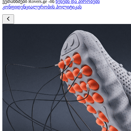
ვეთანხმები Rovers.ge -ის
წესებს და პირობებს
კონფიდენციალურობის პოლიტიკას