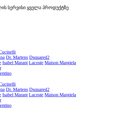
ლის სერვისი ყველა პროდუქტზე
Cucinelli
ana
Dr. Martens
Dsquared2
e
Isabel Marant
Lacoste
Maison Margiela
r
entino
Cucinelli
ana
Dr. Martens
Dsquared2
e
Isabel Marant
Lacoste
Maison Margiela
r
entino