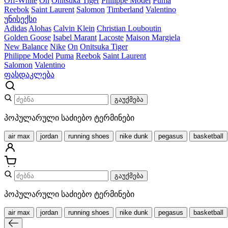
Off-White
On
Onitsuka Tiger
Philippe Model
Puma
Reebok
Saint Laurent
Salomon
Timberland
Valentino
უნისექსი
Adidas
Alohas
Calvin Klein
Christian Louboutin
Golden Goose
Isabel Marant
Lacoste
Maison Margiela
New Balance
Nike
On
Onitsuka Tiger
Philippe Model
Puma
Reebok
Saint Laurent
Salomon
Valentino
ფასდაკლება
გაუქმება
პოპულარული საძიებო ტერმინები
air max
jordan
running shoes
nike dunk
pegasus
basketball
გაუქმება
პოპულარული საძიებო ტერმინები
air max
jordan
running shoes
nike dunk
pegasus
basketball