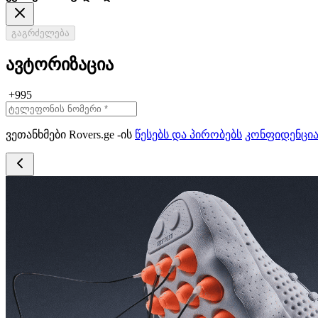
გაგრძელება
ავტორიზაცია
+995
ვეთანხმები Rovers.ge -ის
წესებს და პირობებს
კონფიდენცი