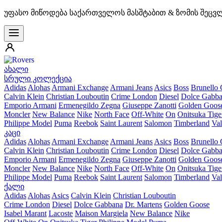
უფასო მიწოდება საქართველოს მასშტაბით & ზომის შეცვ
ახალი
სრული კოლექცია
Adidas
Alohas
Armani Exchange
Armani Jeans
Asics
Boss
Brunello 
Calvin Klein
Christian Louboutin
Crime London
Diesel
Dolce Gabb
Emporio Armani
Ermenegildo Zegna
Giuseppe Zanotti
Golden Goos
Moncler
New Balance
Nike
North Face
Off-White
On
Onitsuka Tige
Philippe Model
Puma
Reebok
Saint Laurent
Salomon
Timberland
Val
კაცი
Adidas
Alohas
Armani Exchange
Armani Jeans
Asics
Boss
Brunello 
Calvin Klein
Christian Louboutin
Crime London
Diesel
Dolce Gabb
Emporio Armani
Ermenegildo Zegna
Giuseppe Zanotti
Golden Goos
Moncler
New Balance
Nike
North Face
Off-White
On
Onitsuka Tige
Philippe Model
Puma
Reebok
Saint Laurent
Salomon
Timberland
Val
ქალი
Adidas
Alohas
Asics
Calvin Klein
Christian Louboutin
Crime London
Diesel
Dolce Gabbana
Dr. Martens
Golden Goose
Isabel Marant
Lacoste
Maison Margiela
New Balance
Nike