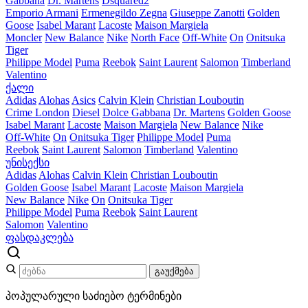
Gabbana
Dr. Martens
Dsquared2
Emporio Armani
Ermenegildo Zegna
Giuseppe Zanotti
Golden
Goose
Isabel Marant
Lacoste
Maison Margiela
Moncler
New Balance
Nike
North Face
Off-White
On
Onitsuka
Tiger
Philippe Model
Puma
Reebok
Saint Laurent
Salomon
Timberland
Valentino
ქალი
Adidas
Alohas
Asics
Calvin Klein
Christian Louboutin
Crime London
Diesel
Dolce Gabbana
Dr. Martens
Golden Goose
Isabel Marant
Lacoste
Maison Margiela
New Balance
Nike
Off-White
On
Onitsuka Tiger
Philippe Model
Puma
Reebok
Saint Laurent
Salomon
Timberland
Valentino
უნისექსი
Adidas
Alohas
Calvin Klein
Christian Louboutin
Golden Goose
Isabel Marant
Lacoste
Maison Margiela
New Balance
Nike
On
Onitsuka Tiger
Philippe Model
Puma
Reebok
Saint Laurent
Salomon
Valentino
ფასდაკლება
გაუქმება
პოპულარული საძიებო ტერმინები