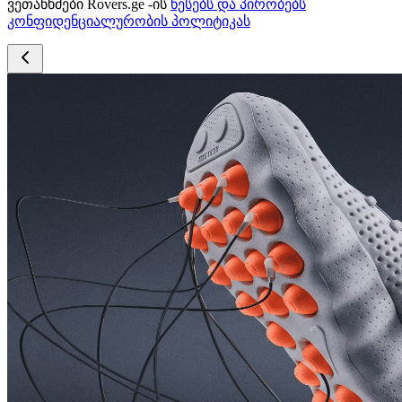
ვეთანხმები Rovers.ge -ის
წესებს და პირობებს
კონფიდენციალურობის პოლიტიკას