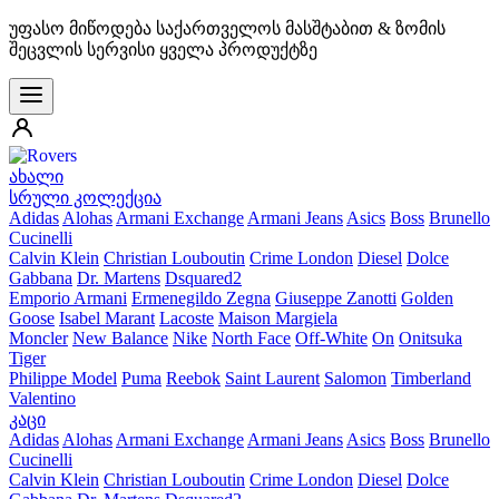
უფასო მიწოდება საქართველოს მასშტაბით & ზომის
შეცვლის სერვისი ყველა პროდუქტზე
ახალი
სრული კოლექცია
Adidas
Alohas
Armani Exchange
Armani Jeans
Asics
Boss
Brunello
Cucinelli
Calvin Klein
Christian Louboutin
Crime London
Diesel
Dolce
Gabbana
Dr. Martens
Dsquared2
Emporio Armani
Ermenegildo Zegna
Giuseppe Zanotti
Golden
Goose
Isabel Marant
Lacoste
Maison Margiela
Moncler
New Balance
Nike
North Face
Off-White
On
Onitsuka
Tiger
Philippe Model
Puma
Reebok
Saint Laurent
Salomon
Timberland
Valentino
კაცი
Adidas
Alohas
Armani Exchange
Armani Jeans
Asics
Boss
Brunello
Cucinelli
Calvin Klein
Christian Louboutin
Crime London
Diesel
Dolce