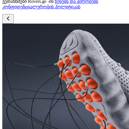
ვეთანხმები Rovers.ge -ის
წესებს და პირობებს
კონფიდენციალურობის პოლიტიკას