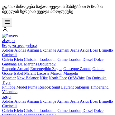
უფასო მიწოდება საქართველოს მასშტაბით & ზომის
შეცვლის სერვისი ყველა პროდუქტზე
ახალი
სრული კოლექცია
Adidas
Alohas
Armani Exchange
Armani Jeans
Asics
Boss
Brunello
Cucinelli
Calvin Klein
Christian Louboutin
Crime London
Diesel
Dolce
Gabbana
Dr. Martens
Dsquared2
Emporio Armani
Ermenegildo Zegna
Giuseppe Zanotti
Golden
Goose
Isabel Marant
Lacoste
Maison Margiela
Moncler
New Balance
Nike
North Face
Off-White
On
Onitsuka
Tiger
Philippe Model
Puma
Reebok
Saint Laurent
Salomon
Timberland
Valentino
კაცი
Adidas
Alohas
Armani Exchange
Armani Jeans
Asics
Boss
Brunello
Cucinelli
Calvin Klein
Christian Louboutin
Crime London
Diesel
Dolce