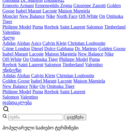
Gabbana
Dr. Martens
Dsquared2
Emporio Armani
Ermenegildo Zegna
Giuseppe Zanotti
Golden
Goose
Isabel Marant
Lacoste
Maison Margiela
Moncler
New Balance
Nike
North Face
Off-White
On
Onitsuka
Tiger
Philippe Model
Puma
Reebok
Saint Laurent
Salomon
Timberland
Valentino
ქალი
Adidas
Alohas
Asics
Calvin Klein
Christian Louboutin
Crime London
Diesel
Dolce Gabbana
Dr. Martens
Golden Goose
Isabel Marant
Lacoste
Maison Margiela
New Balance
Nike
Off-White
On
Onitsuka Tiger
Philippe Model
Puma
Reebok
Saint Laurent
Salomon
Timberland
Valentino
უნისექსი
Adidas
Alohas
Calvin Klein
Christian Louboutin
Golden Goose
Isabel Marant
Lacoste
Maison Margiela
New Balance
Nike
On
Onitsuka Tiger
Philippe Model
Puma
Reebok
Saint Laurent
Salomon
Valentino
ფასდაკლება
გაუქმება
პოპულარული საძიებო ტერმინები