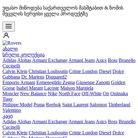
უფასო მიწოდება საქართველოს მასშტაბით & ზომის
შეცვლის სერვისი ყველა პროდუქტზე
ახალი
სრული კოლექცია
Adidas
Alohas
Armani Exchange
Armani Jeans
Asics
Boss
Brunello
Cucinelli
Calvin Klein
Christian Louboutin
Crime London
Diesel
Dolce
Gabbana
Dr. Martens
Dsquared2
Emporio Armani
Ermenegildo Zegna
Giuseppe Zanotti
Golden
Goose
Isabel Marant
Lacoste
Maison Margiela
Moncler
New Balance
Nike
North Face
Off-White
On
Onitsuka
Tiger
Philippe Model
Puma
Reebok
Saint Laurent
Salomon
Timberland
Valentino
კაცი
Adidas
Alohas
Armani Exchange
Armani Jeans
Asics
Boss
Brunello
Cucinelli
Calvin Klein
Christian Louboutin
Crime London
Diesel
Dolce