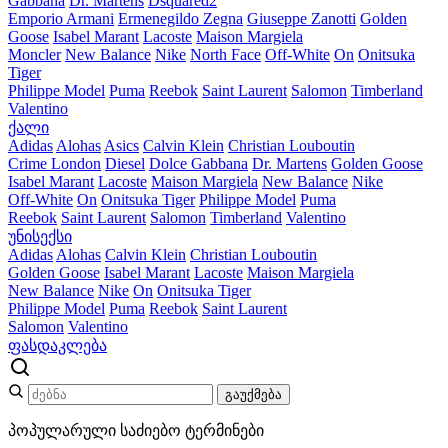
Gabbana
Dr. Martens
Dsquared2
Emporio Armani
Ermenegildo Zegna
Giuseppe Zanotti
Golden
Goose
Isabel Marant
Lacoste
Maison Margiela
Moncler
New Balance
Nike
North Face
Off-White
On
Onitsuka
Tiger
Philippe Model
Puma
Reebok
Saint Laurent
Salomon
Timberland
Valentino
ქალი
Adidas
Alohas
Asics
Calvin Klein
Christian Louboutin
Crime London
Diesel
Dolce Gabbana
Dr. Martens
Golden Goose
Isabel Marant
Lacoste
Maison Margiela
New Balance
Nike
Off-White
On
Onitsuka Tiger
Philippe Model
Puma
Reebok
Saint Laurent
Salomon
Timberland
Valentino
უნისექსი
Adidas
Alohas
Calvin Klein
Christian Louboutin
Golden Goose
Isabel Marant
Lacoste
Maison Margiela
New Balance
Nike
On
Onitsuka Tiger
Philippe Model
Puma
Reebok
Saint Laurent
Salomon
Valentino
ფასდაკლება
გაუქმება
პოპულარული საძიებო ტერმინები