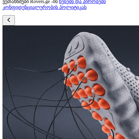
ვეთანხმები Rovers.ge -ის
წესებს და პირობებს
კონფიდენციალურობის პოლიტიკას