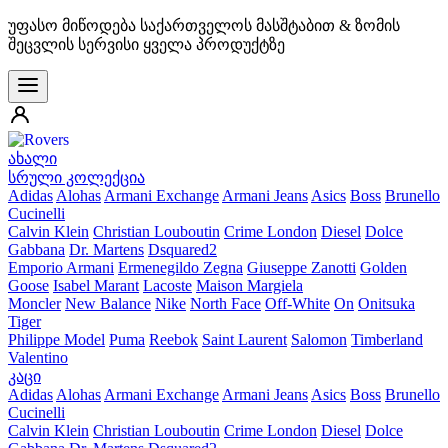
უფასო მიწოდება საქართველოს მასშტაბით & ზომის
შეცვლის სერვისი ყველა პროდუქტზე
ახალი
სრული კოლექცია
Adidas
Alohas
Armani Exchange
Armani Jeans
Asics
Boss
Brunello
Cucinelli
Calvin Klein
Christian Louboutin
Crime London
Diesel
Dolce
Gabbana
Dr. Martens
Dsquared2
Emporio Armani
Ermenegildo Zegna
Giuseppe Zanotti
Golden
Goose
Isabel Marant
Lacoste
Maison Margiela
Moncler
New Balance
Nike
North Face
Off-White
On
Onitsuka
Tiger
Philippe Model
Puma
Reebok
Saint Laurent
Salomon
Timberland
Valentino
კაცი
Adidas
Alohas
Armani Exchange
Armani Jeans
Asics
Boss
Brunello
Cucinelli
Calvin Klein
Christian Louboutin
Crime London
Diesel
Dolce