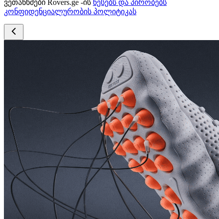
ვეთანხმები Rovers.ge -ის
წესებს და პირობებს
კონფიდენციალურობის პოლიტიკას