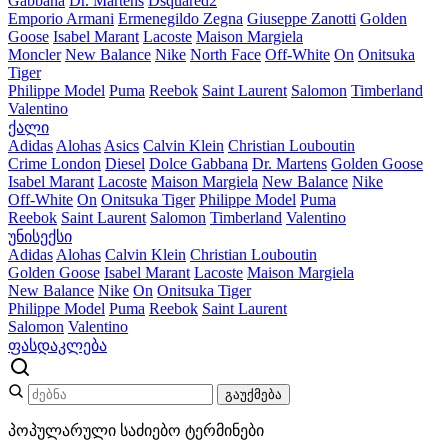
Gabbana
Dr. Martens
Dsquared2
Emporio Armani
Ermenegildo Zegna
Giuseppe Zanotti
Golden
Goose
Isabel Marant
Lacoste
Maison Margiela
Moncler
New Balance
Nike
North Face
Off-White
On
Onitsuka
Tiger
Philippe Model
Puma
Reebok
Saint Laurent
Salomon
Timberland
Valentino
ქალი
Adidas
Alohas
Asics
Calvin Klein
Christian Louboutin
Crime London
Diesel
Dolce Gabbana
Dr. Martens
Golden Goose
Isabel Marant
Lacoste
Maison Margiela
New Balance
Nike
Off-White
On
Onitsuka Tiger
Philippe Model
Puma
Reebok
Saint Laurent
Salomon
Timberland
Valentino
უნისექსი
Adidas
Alohas
Calvin Klein
Christian Louboutin
Golden Goose
Isabel Marant
Lacoste
Maison Margiela
New Balance
Nike
On
Onitsuka Tiger
Philippe Model
Puma
Reebok
Saint Laurent
Salomon
Valentino
ფასდაკლება
გაუქმება
პოპულარული საძიებო ტერმინები