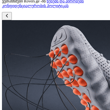
ვეთანხმები Rovers.ge -ის
წესებს და პირობებს
კონფიდენციალურობის პოლიტიკას