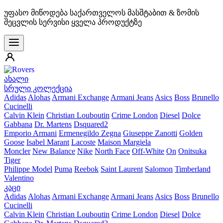
უფასო მიწოდება საქართველოს მასშტაბით & ზომის
შეცვლის სერვისი ყველა პროდუქტზე
ახალი
სრული კოლექცია
Adidas
Alohas
Armani Exchange
Armani Jeans
Asics
Boss
Brunello
Cucinelli
Calvin Klein
Christian Louboutin
Crime London
Diesel
Dolce
Gabbana
Dr. Martens
Dsquared2
Emporio Armani
Ermenegildo Zegna
Giuseppe Zanotti
Golden
Goose
Isabel Marant
Lacoste
Maison Margiela
Moncler
New Balance
Nike
North Face
Off-White
On
Onitsuka
Tiger
Philippe Model
Puma
Reebok
Saint Laurent
Salomon
Timberland
Valentino
კაცი
Adidas
Alohas
Armani Exchange
Armani Jeans
Asics
Boss
Brunello
Cucinelli
Calvin Klein
Christian Louboutin
Crime London
Diesel
Dolce