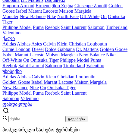
Gabbana
Dr. Martens
Dsquared2
Emporio Armani
Ermenegildo Zegna
Giuseppe Zanotti
Golden
Goose
Isabel Marant
Lacoste
Maison Margiela
Moncler
New Balance
Nike
North Face
Off-White
On
Onitsuka
Tiger
Philippe Model
Puma
Reebok
Saint Laurent
Salomon
Timberland
Valentino
ქალი
Adidas
Alohas
Asics
Calvin Klein
Christian Louboutin
Crime London
Diesel
Dolce Gabbana
Dr. Martens
Golden Goose
Isabel Marant
Lacoste
Maison Margiela
New Balance
Nike
Off-White
On
Onitsuka Tiger
Philippe Model
Puma
Reebok
Saint Laurent
Salomon
Timberland
Valentino
უნისექსი
Adidas
Alohas
Calvin Klein
Christian Louboutin
Golden Goose
Isabel Marant
Lacoste
Maison Margiela
New Balance
Nike
On
Onitsuka Tiger
Philippe Model
Puma
Reebok
Saint Laurent
Salomon
Valentino
ფასდაკლება
გაუქმება
პოპულარული საძიებო ტერმინები