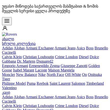
უფასო მიწოდება საქართველოს მასშტაბით & ზომის
შეცვლის სერვისი ყველა პროდუქტზე
ახალი
სრული კოლექცია
Adidas
Alohas
Armani Exchange
Armani Jeans
Asics
Boss
Brunello
Cucinelli
Calvin Klein
Christian Louboutin
Crime London
Diesel
Dolce
Gabbana
Dr. Martens
Dsquared2
Emporio Armani
Ermenegildo Zegna
Giuseppe Zanotti
Golden
Goose
Isabel Marant
Lacoste
Maison Margiela
Moncler
New Balance
Nike
North Face
Off-White
On
Onitsuka
Tiger
Philippe Model
Puma
Reebok
Saint Laurent
Salomon
Timberland
Valentino
კაცი
Adidas
Alohas
Armani Exchange
Armani Jeans
Asics
Boss
Brunello
Cucinelli
Calvin Klein
Christian Louboutin
Crime London
Diesel
Dolce