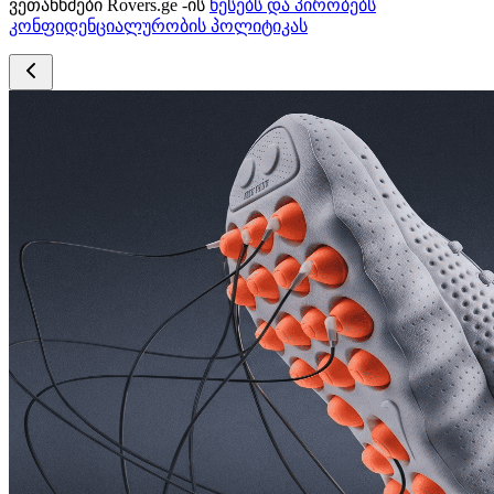
ვეთანხმები Rovers.ge -ის
წესებს და პირობებს
კონფიდენციალურობის პოლიტიკას