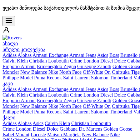
უფასო მიწოდება საქართველოს მასშტაბით & ზომის შეცვ
ახალი
სრული კოლექცია
Adidas
Alohas
Armani Exchange
Armani Jeans
Asics
Boss
Brunello 
Calvin Klein
Christian Louboutin
Crime London
Diesel
Dolce Gabb
Emporio Armani
Ermenegildo Zegna
Giuseppe Zanotti
Golden Goos
Moncler
New Balance
Nike
North Face
Off-White
On
Onitsuka Tige
Philippe Model
Puma
Reebok
Saint Laurent
Salomon
Timberland
Val
კაცი
Adidas
Alohas
Armani Exchange
Armani Jeans
Asics
Boss
Brunello 
Calvin Klein
Christian Louboutin
Crime London
Diesel
Dolce Gabb
Emporio Armani
Ermenegildo Zegna
Giuseppe Zanotti
Golden Goos
Moncler
New Balance
Nike
North Face
Off-White
On
Onitsuka Tige
Philippe Model
Puma
Reebok
Saint Laurent
Salomon
Timberland
Val
ქალი
Adidas
Alohas
Asics
Calvin Klein
Christian Louboutin
Crime London
Diesel
Dolce Gabbana
Dr. Martens
Golden Goose
Isabel Marant
Lacoste
Maison Margiela
New Balance
Nike