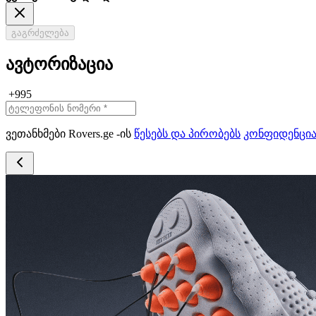
გაგრძელება
ავტორიზაცია
+995
ვეთანხმები Rovers.ge -ის
წესებს და პირობებს
კონფიდენცი