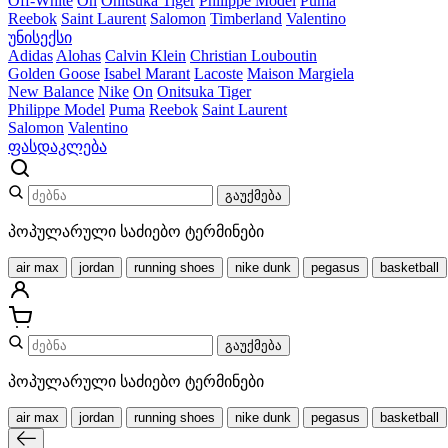
Off-White
On
Onitsuka Tiger
Philippe Model
Puma
Reebok
Saint Laurent
Salomon
Timberland
Valentino
უნისექსი
Adidas
Alohas
Calvin Klein
Christian Louboutin
Golden Goose
Isabel Marant
Lacoste
Maison Margiela
New Balance
Nike
On
Onitsuka Tiger
Philippe Model
Puma
Reebok
Saint Laurent
Salomon
Valentino
ფასდაკლება
გაუქმება
პოპულარული საძიებო ტერმინები
air max
jordan
running shoes
nike dunk
pegasus
basketball
გაუქმება
პოპულარული საძიებო ტერმინები
air max
jordan
running shoes
nike dunk
pegasus
basketball