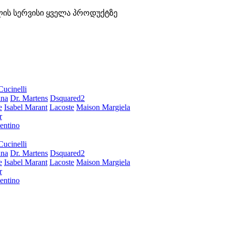
ლის სერვისი ყველა პროდუქტზე
Cucinelli
ana
Dr. Martens
Dsquared2
e
Isabel Marant
Lacoste
Maison Margiela
r
entino
Cucinelli
ana
Dr. Martens
Dsquared2
e
Isabel Marant
Lacoste
Maison Margiela
r
entino