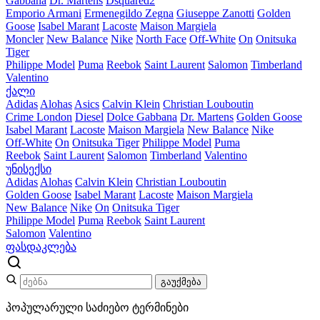
Gabbana
Dr. Martens
Dsquared2
Emporio Armani
Ermenegildo Zegna
Giuseppe Zanotti
Golden
Goose
Isabel Marant
Lacoste
Maison Margiela
Moncler
New Balance
Nike
North Face
Off-White
On
Onitsuka
Tiger
Philippe Model
Puma
Reebok
Saint Laurent
Salomon
Timberland
Valentino
ქალი
Adidas
Alohas
Asics
Calvin Klein
Christian Louboutin
Crime London
Diesel
Dolce Gabbana
Dr. Martens
Golden Goose
Isabel Marant
Lacoste
Maison Margiela
New Balance
Nike
Off-White
On
Onitsuka Tiger
Philippe Model
Puma
Reebok
Saint Laurent
Salomon
Timberland
Valentino
უნისექსი
Adidas
Alohas
Calvin Klein
Christian Louboutin
Golden Goose
Isabel Marant
Lacoste
Maison Margiela
New Balance
Nike
On
Onitsuka Tiger
Philippe Model
Puma
Reebok
Saint Laurent
Salomon
Valentino
ფასდაკლება
გაუქმება
პოპულარული საძიებო ტერმინები