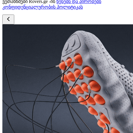
ვეთანხმები Rovers.ge -ის
წესებს და პირობებს
კონფიდენციალურობის პოლიტიკას