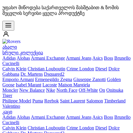
უფასო მიწოდება საქართველოს მასშტაბით & ზომის
შეცვლის სერვისი ყველა პროდუქტზე
ახალი
სრული კოლექცია
Adidas
Alohas
Armani Exchange
Armani Jeans
Asics
Boss
Brunello
Cucinelli
Calvin Klein
Christian Louboutin
Crime London
Diesel
Dolce
Gabbana
Dr. Martens
Dsquared2
Emporio Armani
Ermenegildo Zegna
Giuseppe Zanotti
Golden
Goose
Isabel Marant
Lacoste
Maison Margiela
Moncler
New Balance
Nike
North Face
Off-White
On
Onitsuka
Tiger
Philippe Model
Puma
Reebok
Saint Laurent
Salomon
Timberland
Valentino
კაცი
Adidas
Alohas
Armani Exchange
Armani Jeans
Asics
Boss
Brunello
Cucinelli
Calvin Klein
Christian Louboutin
Crime London
Diesel
Dolce