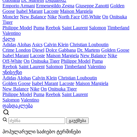
Gabbana
Dr. Martens
Dsquared2
Emporio Armani
Ermenegildo Zegna
Giuseppe Zanotti
Golden
Goose
Isabel Marant
Lacoste
Maison Margiela
Moncler
New Balance
Nike
North Face
Off-White
On
Onitsuka
Tiger
Philippe Model
Puma
Reebok
Saint Laurent
Salomon
Timberland
Valentino
ქალი
Adidas
Alohas
Asics
Calvin Klein
Christian Louboutin
Crime London
Diesel
Dolce Gabbana
Dr. Martens
Golden Goose
Isabel Marant
Lacoste
Maison Margiela
New Balance
Nike
Off-White
On
Onitsuka Tiger
Philippe Model
Puma
Reebok
Saint Laurent
Salomon
Timberland
Valentino
უნისექსი
Adidas
Alohas
Calvin Klein
Christian Louboutin
Golden Goose
Isabel Marant
Lacoste
Maison Margiela
New Balance
Nike
On
Onitsuka Tiger
Philippe Model
Puma
Reebok
Saint Laurent
Salomon
Valentino
ფასდაკლება
გაუქმება
პოპულარული საძიებო ტერმინები