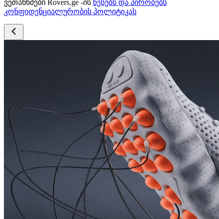
ვეთანხმები Rovers.ge -ის
წესებს და პირობებს
კონფიდენციალურობის პოლიტიკას