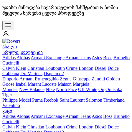
უფასო მიწოდება საქართველოს მასშტაბით & ზომის
შეცვლის სერვისი ყველა პროდუქტზე
ახალი
სრული კოლექცია
Adidas
Alohas
Armani Exchange
Armani Jeans
Asics
Boss
Brunello
Cucinelli
Calvin Klein
Christian Louboutin
Crime London
Diesel
Dolce
Gabbana
Dr. Martens
Dsquared2
Emporio Armani
Ermenegildo Zegna
Giuseppe Zanotti
Golden
Goose
Isabel Marant
Lacoste
Maison Margiela
Moncler
New Balance
Nike
North Face
Off-White
On
Onitsuka
Tiger
Philippe Model
Puma
Reebok
Saint Laurent
Salomon
Timberland
Valentino
კაცი
Adidas
Alohas
Armani Exchange
Armani Jeans
Asics
Boss
Brunello
Cucinelli
Calvin Klein
Christian Louboutin
Crime London
Diesel
Dolce