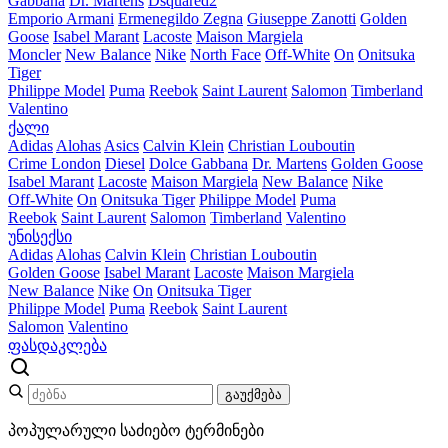
Gabbana
Dr. Martens
Dsquared2
Emporio Armani
Ermenegildo Zegna
Giuseppe Zanotti
Golden
Goose
Isabel Marant
Lacoste
Maison Margiela
Moncler
New Balance
Nike
North Face
Off-White
On
Onitsuka
Tiger
Philippe Model
Puma
Reebok
Saint Laurent
Salomon
Timberland
Valentino
ქალი
Adidas
Alohas
Asics
Calvin Klein
Christian Louboutin
Crime London
Diesel
Dolce Gabbana
Dr. Martens
Golden Goose
Isabel Marant
Lacoste
Maison Margiela
New Balance
Nike
Off-White
On
Onitsuka Tiger
Philippe Model
Puma
Reebok
Saint Laurent
Salomon
Timberland
Valentino
უნისექსი
Adidas
Alohas
Calvin Klein
Christian Louboutin
Golden Goose
Isabel Marant
Lacoste
Maison Margiela
New Balance
Nike
On
Onitsuka Tiger
Philippe Model
Puma
Reebok
Saint Laurent
Salomon
Valentino
ფასდაკლება
გაუქმება
პოპულარული საძიებო ტერმინები