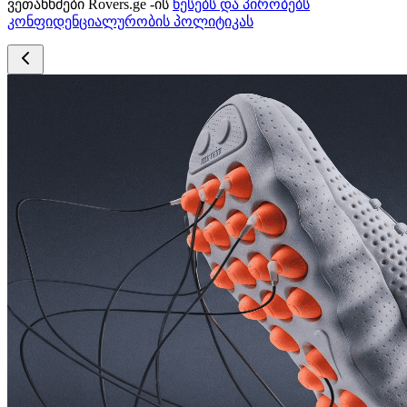
ვეთანხმები Rovers.ge -ის
წესებს და პირობებს
კონფიდენციალურობის პოლიტიკას