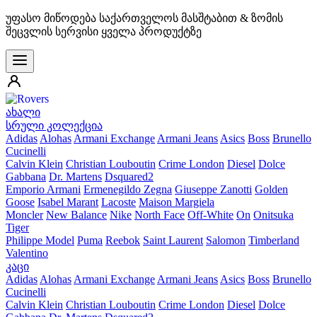
უფასო მიწოდება საქართველოს მასშტაბით & ზომის
შეცვლის სერვისი ყველა პროდუქტზე
ახალი
სრული კოლექცია
Adidas
Alohas
Armani Exchange
Armani Jeans
Asics
Boss
Brunello
Cucinelli
Calvin Klein
Christian Louboutin
Crime London
Diesel
Dolce
Gabbana
Dr. Martens
Dsquared2
Emporio Armani
Ermenegildo Zegna
Giuseppe Zanotti
Golden
Goose
Isabel Marant
Lacoste
Maison Margiela
Moncler
New Balance
Nike
North Face
Off-White
On
Onitsuka
Tiger
Philippe Model
Puma
Reebok
Saint Laurent
Salomon
Timberland
Valentino
კაცი
Adidas
Alohas
Armani Exchange
Armani Jeans
Asics
Boss
Brunello
Cucinelli
Calvin Klein
Christian Louboutin
Crime London
Diesel
Dolce