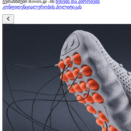
ვეთანხმები Rovers.ge -ის
წესებს და პირობებს
კონფიდენციალურობის პოლიტიკას