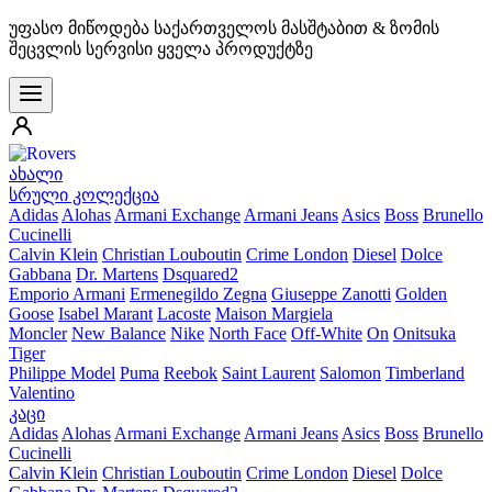
უფასო მიწოდება საქართველოს მასშტაბით & ზომის
შეცვლის სერვისი ყველა პროდუქტზე
ახალი
სრული კოლექცია
Adidas
Alohas
Armani Exchange
Armani Jeans
Asics
Boss
Brunello
Cucinelli
Calvin Klein
Christian Louboutin
Crime London
Diesel
Dolce
Gabbana
Dr. Martens
Dsquared2
Emporio Armani
Ermenegildo Zegna
Giuseppe Zanotti
Golden
Goose
Isabel Marant
Lacoste
Maison Margiela
Moncler
New Balance
Nike
North Face
Off-White
On
Onitsuka
Tiger
Philippe Model
Puma
Reebok
Saint Laurent
Salomon
Timberland
Valentino
კაცი
Adidas
Alohas
Armani Exchange
Armani Jeans
Asics
Boss
Brunello
Cucinelli
Calvin Klein
Christian Louboutin
Crime London
Diesel
Dolce