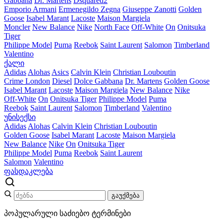
Gabbana
Dr. Martens
Dsquared2
Emporio Armani
Ermenegildo Zegna
Giuseppe Zanotti
Golden
Goose
Isabel Marant
Lacoste
Maison Margiela
Moncler
New Balance
Nike
North Face
Off-White
On
Onitsuka
Tiger
Philippe Model
Puma
Reebok
Saint Laurent
Salomon
Timberland
Valentino
ქალი
Adidas
Alohas
Asics
Calvin Klein
Christian Louboutin
Crime London
Diesel
Dolce Gabbana
Dr. Martens
Golden Goose
Isabel Marant
Lacoste
Maison Margiela
New Balance
Nike
Off-White
On
Onitsuka Tiger
Philippe Model
Puma
Reebok
Saint Laurent
Salomon
Timberland
Valentino
უნისექსი
Adidas
Alohas
Calvin Klein
Christian Louboutin
Golden Goose
Isabel Marant
Lacoste
Maison Margiela
New Balance
Nike
On
Onitsuka Tiger
Philippe Model
Puma
Reebok
Saint Laurent
Salomon
Valentino
ფასდაკლება
გაუქმება
პოპულარული საძიებო ტერმინები