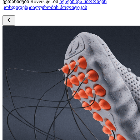
ვეთანხმები Rovers.ge -ის
წესებს და პირობებს
კონფიდენციალურობის პოლიტიკას