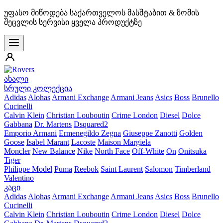
უფასო მიწოდება საქართველოს მასშტაბით & ზომის
შეცვლის სერვისი ყველა პროდუქტზე
ახალი
სრული კოლექცია
Adidas
Alohas
Armani Exchange
Armani Jeans
Asics
Boss
Brunello
Cucinelli
Calvin Klein
Christian Louboutin
Crime London
Diesel
Dolce
Gabbana
Dr. Martens
Dsquared2
Emporio Armani
Ermenegildo Zegna
Giuseppe Zanotti
Golden
Goose
Isabel Marant
Lacoste
Maison Margiela
Moncler
New Balance
Nike
North Face
Off-White
On
Onitsuka
Tiger
Philippe Model
Puma
Reebok
Saint Laurent
Salomon
Timberland
Valentino
კაცი
Adidas
Alohas
Armani Exchange
Armani Jeans
Asics
Boss
Brunello
Cucinelli
Calvin Klein
Christian Louboutin
Crime London
Diesel
Dolce