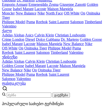
Gabbana
Dr. Martens
Dsquared2
Emporio Armani
Ermenegildo Zegna
Giuseppe Zanotti
Golden
Goose
Isabel Marant
Lacoste
Maison Margiela
Moncler
New Balance
Nike
North Face
Off-White
On
Onitsuka
Tiger
Philippe Model
Puma
Reebok
Saint Laurent
Salomon
Timberland
Valentino
ქალი
Adidas
Alohas
Asics
Calvin Klein
Christian Louboutin
Crime London
Diesel
Dolce Gabbana
Dr. Martens
Golden Goose
Isabel Marant
Lacoste
Maison Margiela
New Balance
Nike
Off-White
On
Onitsuka Tiger
Philippe Model
Puma
Reebok
Saint Laurent
Salomon
Timberland
Valentino
უნისექსი
Adidas
Alohas
Calvin Klein
Christian Louboutin
Golden Goose
Isabel Marant
Lacoste
Maison Margiela
New Balance
Nike
On
Onitsuka Tiger
Philippe Model
Puma
Reebok
Saint Laurent
Salomon
Valentino
ფასდაკლება
გაუქმება
პოპულარული საძიებო ტერმინები