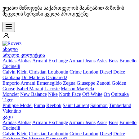
უფასო მიწოდება საქართველოს მასშტაბით & ზომის
შეცვლის სერვისი ყველა პროდუქტზე
ახალი
სრული კოლექცია
Adidas
Alohas
Armani Exchange
Armani Jeans
Asics
Boss
Brunello
Cucinelli
Calvin Klein
Christian Louboutin
Crime London
Diesel
Dolce
Gabbana
Dr. Martens
Dsquared2
Emporio Armani
Ermenegildo Zegna
Giuseppe Zanotti
Golden
Goose
Isabel Marant
Lacoste
Maison Margiela
Moncler
New Balance
Nike
North Face
Off-White
On
Onitsuka
Tiger
Philippe Model
Puma
Reebok
Saint Laurent
Salomon
Timberland
Valentino
კაცი
Adidas
Alohas
Armani Exchange
Armani Jeans
Asics
Boss
Brunello
Cucinelli
Calvin Klein
Christian Louboutin
Crime London
Diesel
Dolce