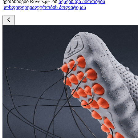
ვეთანხმები Rovers.ge -ის
წესებს და პირობებს
კონფიდენციალურობის პოლიტიკას