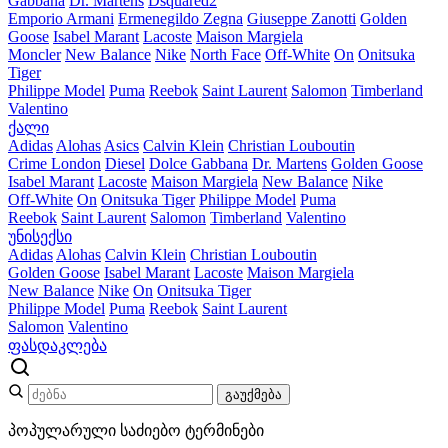
Gabbana
Dr. Martens
Dsquared2
Emporio Armani
Ermenegildo Zegna
Giuseppe Zanotti
Golden
Goose
Isabel Marant
Lacoste
Maison Margiela
Moncler
New Balance
Nike
North Face
Off-White
On
Onitsuka
Tiger
Philippe Model
Puma
Reebok
Saint Laurent
Salomon
Timberland
Valentino
ქალი
Adidas
Alohas
Asics
Calvin Klein
Christian Louboutin
Crime London
Diesel
Dolce Gabbana
Dr. Martens
Golden Goose
Isabel Marant
Lacoste
Maison Margiela
New Balance
Nike
Off-White
On
Onitsuka Tiger
Philippe Model
Puma
Reebok
Saint Laurent
Salomon
Timberland
Valentino
უნისექსი
Adidas
Alohas
Calvin Klein
Christian Louboutin
Golden Goose
Isabel Marant
Lacoste
Maison Margiela
New Balance
Nike
On
Onitsuka Tiger
Philippe Model
Puma
Reebok
Saint Laurent
Salomon
Valentino
ფასდაკლება
გაუქმება
პოპულარული საძიებო ტერმინები