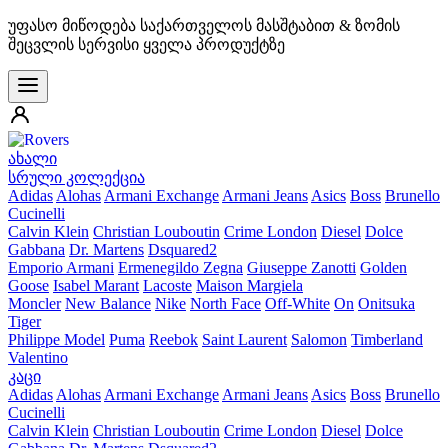
უფასო მიწოდება საქართველოს მასშტაბით & ზომის
შეცვლის სერვისი ყველა პროდუქტზე
ახალი
სრული კოლექცია
Adidas
Alohas
Armani Exchange
Armani Jeans
Asics
Boss
Brunello
Cucinelli
Calvin Klein
Christian Louboutin
Crime London
Diesel
Dolce
Gabbana
Dr. Martens
Dsquared2
Emporio Armani
Ermenegildo Zegna
Giuseppe Zanotti
Golden
Goose
Isabel Marant
Lacoste
Maison Margiela
Moncler
New Balance
Nike
North Face
Off-White
On
Onitsuka
Tiger
Philippe Model
Puma
Reebok
Saint Laurent
Salomon
Timberland
Valentino
კაცი
Adidas
Alohas
Armani Exchange
Armani Jeans
Asics
Boss
Brunello
Cucinelli
Calvin Klein
Christian Louboutin
Crime London
Diesel
Dolce