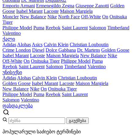
Gabbana
Dr. Martens
Dsquared2
Emporio Armani
Ermenegildo Zegna
Giuseppe Zanotti
Golden
Goose
Isabel Marant
Lacoste
Maison Margiela
Moncler
New Balance
Nike
North Face
Off-White
On
Onitsuka
Tiger
Philippe Model
Puma
Reebok
Saint Laurent
Salomon
Timberland
Valentino
ქალი
Adidas
Alohas
Asics
Calvin Klein
Christian Louboutin
Crime London
Diesel
Dolce Gabbana
Dr. Martens
Golden Goose
Isabel Marant
Lacoste
Maison Margiela
New Balance
Nike
Off-White
On
Onitsuka Tiger
Philippe Model
Puma
Reebok
Saint Laurent
Salomon
Timberland
Valentino
უნისექსი
Adidas
Alohas
Calvin Klein
Christian Louboutin
Golden Goose
Isabel Marant
Lacoste
Maison Margiela
New Balance
Nike
On
Onitsuka Tiger
Philippe Model
Puma
Reebok
Saint Laurent
Salomon
Valentino
ფასდაკლება
გაუქმება
პოპულარული საძიებო ტერმინები