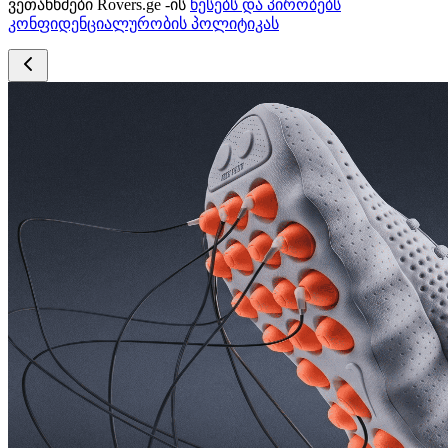
ვეთანხმები Rovers.ge -ის
წესებს და პირობებს
კონფიდენციალურობის პოლიტიკას