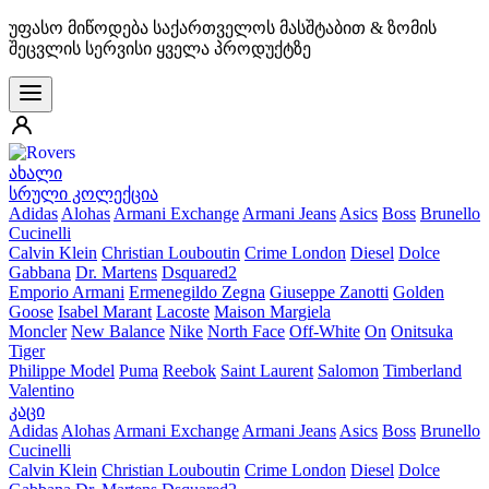
უფასო მიწოდება საქართველოს მასშტაბით & ზომის
შეცვლის სერვისი ყველა პროდუქტზე
ახალი
სრული კოლექცია
Adidas
Alohas
Armani Exchange
Armani Jeans
Asics
Boss
Brunello
Cucinelli
Calvin Klein
Christian Louboutin
Crime London
Diesel
Dolce
Gabbana
Dr. Martens
Dsquared2
Emporio Armani
Ermenegildo Zegna
Giuseppe Zanotti
Golden
Goose
Isabel Marant
Lacoste
Maison Margiela
Moncler
New Balance
Nike
North Face
Off-White
On
Onitsuka
Tiger
Philippe Model
Puma
Reebok
Saint Laurent
Salomon
Timberland
Valentino
კაცი
Adidas
Alohas
Armani Exchange
Armani Jeans
Asics
Boss
Brunello
Cucinelli
Calvin Klein
Christian Louboutin
Crime London
Diesel
Dolce