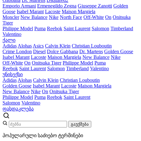
Gabbana
Dr. Martens
Dsquared2
Emporio Armani
Ermenegildo Zegna
Giuseppe Zanotti
Golden
Goose
Isabel Marant
Lacoste
Maison Margiela
Moncler
New Balance
Nike
North Face
Off-White
On
Onitsuka
Tiger
Philippe Model
Puma
Reebok
Saint Laurent
Salomon
Timberland
Valentino
ქალი
Adidas
Alohas
Asics
Calvin Klein
Christian Louboutin
Crime London
Diesel
Dolce Gabbana
Dr. Martens
Golden Goose
Isabel Marant
Lacoste
Maison Margiela
New Balance
Nike
Off-White
On
Onitsuka Tiger
Philippe Model
Puma
Reebok
Saint Laurent
Salomon
Timberland
Valentino
უნისექსი
Adidas
Alohas
Calvin Klein
Christian Louboutin
Golden Goose
Isabel Marant
Lacoste
Maison Margiela
New Balance
Nike
On
Onitsuka Tiger
Philippe Model
Puma
Reebok
Saint Laurent
Salomon
Valentino
ფასდაკლება
გაუქმება
პოპულარული საძიებო ტერმინები