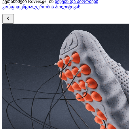
ვეთანხმები Rovers.ge -ის
წესებს და პირობებს
კონფიდენციალურობის პოლიტიკას