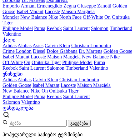
Gabbana
Dr. Martens
Dsquared2
Emporio Armani
Ermenegildo Zegna
Giuseppe Zanotti
Golden
Goose
Isabel Marant
Lacoste
Maison Margiela
Moncler
New Balance
Nike
North Face
Off-White
On
Onitsuka
Tiger
Philippe Model
Puma
Reebok
Saint Laurent
Salomon
Timberland
Valentino
ქალი
Adidas
Alohas
Asics
Calvin Klein
Christian Louboutin
Crime London
Diesel
Dolce Gabbana
Dr. Martens
Golden Goose
Isabel Marant
Lacoste
Maison Margiela
New Balance
Nike
Off-White
On
Onitsuka Tiger
Philippe Model
Puma
Reebok
Saint Laurent
Salomon
Timberland
Valentino
უნისექსი
Adidas
Alohas
Calvin Klein
Christian Louboutin
Golden Goose
Isabel Marant
Lacoste
Maison Margiela
New Balance
Nike
On
Onitsuka Tiger
Philippe Model
Puma
Reebok
Saint Laurent
Salomon
Valentino
ფასდაკლება
გაუქმება
პოპულარული საძიებო ტერმინები