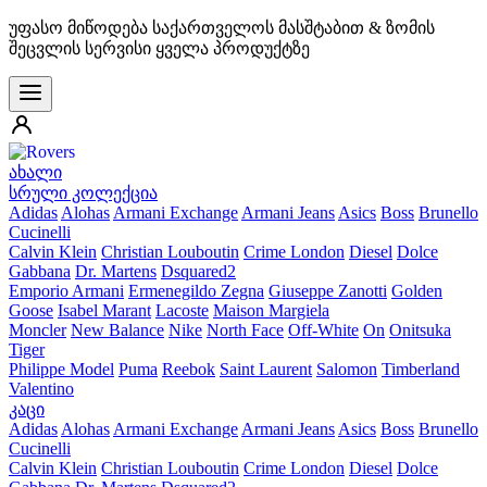
უფასო მიწოდება საქართველოს მასშტაბით & ზომის
შეცვლის სერვისი ყველა პროდუქტზე
ახალი
სრული კოლექცია
Adidas
Alohas
Armani Exchange
Armani Jeans
Asics
Boss
Brunello
Cucinelli
Calvin Klein
Christian Louboutin
Crime London
Diesel
Dolce
Gabbana
Dr. Martens
Dsquared2
Emporio Armani
Ermenegildo Zegna
Giuseppe Zanotti
Golden
Goose
Isabel Marant
Lacoste
Maison Margiela
Moncler
New Balance
Nike
North Face
Off-White
On
Onitsuka
Tiger
Philippe Model
Puma
Reebok
Saint Laurent
Salomon
Timberland
Valentino
კაცი
Adidas
Alohas
Armani Exchange
Armani Jeans
Asics
Boss
Brunello
Cucinelli
Calvin Klein
Christian Louboutin
Crime London
Diesel
Dolce