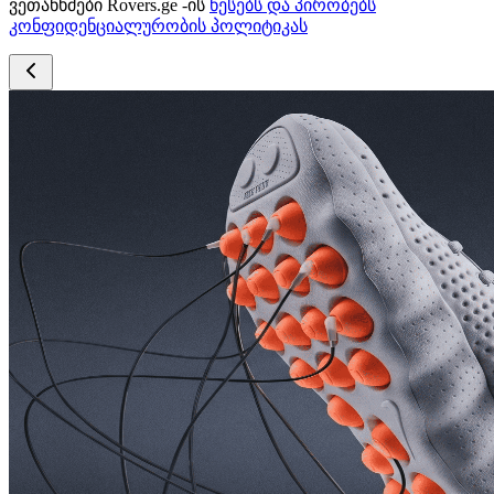
ვეთანხმები Rovers.ge -ის
წესებს და პირობებს
კონფიდენციალურობის პოლიტიკას