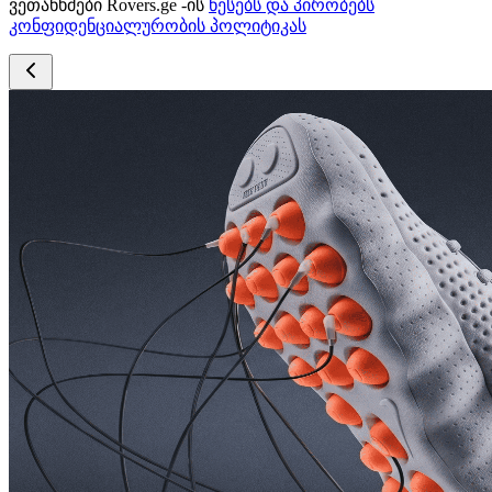
ვეთანხმები Rovers.ge -ის
წესებს და პირობებს
კონფიდენციალურობის პოლიტიკას