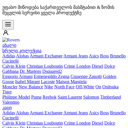
უფასო მიწოდება საქართველოს მასშტაბით & ზომის
შეცვლის სერვისი ყველა პროდუქტზე
ახალი
სრული კოლექცია
Adidas
Alohas
Armani Exchange
Armani Jeans
Asics
Boss
Brunello
Cucinelli
Calvin Klein
Christian Louboutin
Crime London
Diesel
Dolce
Gabbana
Dr. Martens
Dsquared2
Emporio Armani
Ermenegildo Zegna
Giuseppe Zanotti
Golden
Goose
Isabel Marant
Lacoste
Maison Margiela
Moncler
New Balance
Nike
North Face
Off-White
On
Onitsuka
Tiger
Philippe Model
Puma
Reebok
Saint Laurent
Salomon
Timberland
Valentino
კაცი
Adidas
Alohas
Armani Exchange
Armani Jeans
Asics
Boss
Brunello
Cucinelli
Calvin Klein
Christian Louboutin
Crime London
Diesel
Dolce