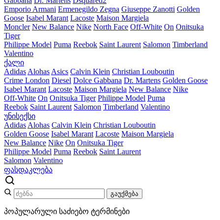
Gabbana
Dr. Martens
Dsquared2
Emporio Armani
Ermenegildo Zegna
Giuseppe Zanotti
Golden
Goose
Isabel Marant
Lacoste
Maison Margiela
Moncler
New Balance
Nike
North Face
Off-White
On
Onitsuka
Tiger
Philippe Model
Puma
Reebok
Saint Laurent
Salomon
Timberland
Valentino
ქალი
Adidas
Alohas
Asics
Calvin Klein
Christian Louboutin
Crime London
Diesel
Dolce Gabbana
Dr. Martens
Golden Goose
Isabel Marant
Lacoste
Maison Margiela
New Balance
Nike
Off-White
On
Onitsuka Tiger
Philippe Model
Puma
Reebok
Saint Laurent
Salomon
Timberland
Valentino
უნისექსი
Adidas
Alohas
Calvin Klein
Christian Louboutin
Golden Goose
Isabel Marant
Lacoste
Maison Margiela
New Balance
Nike
On
Onitsuka Tiger
Philippe Model
Puma
Reebok
Saint Laurent
Salomon
Valentino
ფასდაკლება
გაუქმება
პოპულარული საძიებო ტერმინები