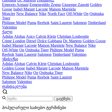
Gabbana
Dr. Martens
Dsquared2
Emporio Armani
Ermenegildo Zegna
Giuseppe Zanotti
Golden
Goose
Isabel Marant
Lacoste
Maison Margiela
Moncler
New Balance
Nike
North Face
Off-White
On
Onitsuka
Tiger
Philippe Model
Puma
Reebok
Saint Laurent
Salomon
Timberland
Valentino
ქალი
Adidas
Alohas
Asics
Calvin Klein
Christian Louboutin
Crime London
Diesel
Dolce Gabbana
Dr. Martens
Golden Goose
Isabel Marant
Lacoste
Maison Margiela
New Balance
Nike
Off-White
On
Onitsuka Tiger
Philippe Model
Puma
Reebok
Saint Laurent
Salomon
Timberland
Valentino
უნისექსი
Adidas
Alohas
Calvin Klein
Christian Louboutin
Golden Goose
Isabel Marant
Lacoste
Maison Margiela
New Balance
Nike
On
Onitsuka Tiger
Philippe Model
Puma
Reebok
Saint Laurent
Salomon
Valentino
ფასდაკლება
გაუქმება
პოპულარული საძიებო ტერმინები