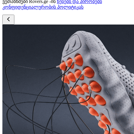
ვეთანხმები Rovers.ge -ის
წესებს და პირობებს
კონფიდენციალურობის პოლიტიკას