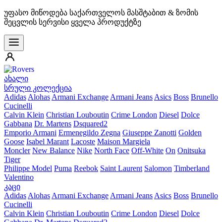
უფასო მიწოდება საქართველოს მასშტაბით & ზომის
შეცვლის სერვისი ყველა პროდუქტზე
ახალი
სრული კოლექცია
Adidas
Alohas
Armani Exchange
Armani Jeans
Asics
Boss
Brunello
Cucinelli
Calvin Klein
Christian Louboutin
Crime London
Diesel
Dolce
Gabbana
Dr. Martens
Dsquared2
Emporio Armani
Ermenegildo Zegna
Giuseppe Zanotti
Golden
Goose
Isabel Marant
Lacoste
Maison Margiela
Moncler
New Balance
Nike
North Face
Off-White
On
Onitsuka
Tiger
Philippe Model
Puma
Reebok
Saint Laurent
Salomon
Timberland
Valentino
კაცი
Adidas
Alohas
Armani Exchange
Armani Jeans
Asics
Boss
Brunello
Cucinelli
Calvin Klein
Christian Louboutin
Crime London
Diesel
Dolce